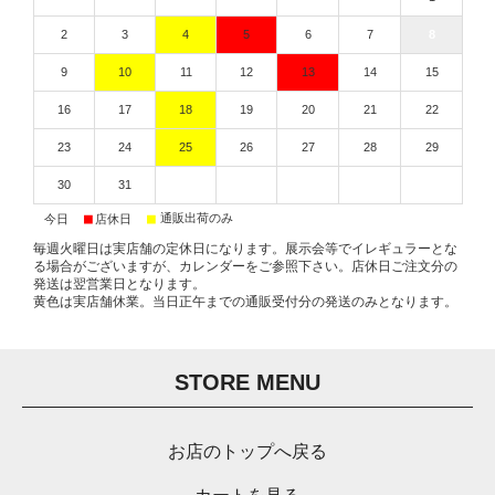
2
3
4
5
6
7
8
9
10
11
12
13
14
15
16
17
18
19
20
21
22
23
24
25
26
27
28
29
30
31
■
■
■
通販出荷のみ
今日
店休日
毎週火曜日は実店舗の定休日になります。展示会等でイレギュラーとな
る場合がございますが、カレンダーをご参照下さい。店休日ご注文分の
発送は翌営業日となります。
黄色は実店舗休業。当日正午までの通販受付分の発送のみとなります。
STORE MENU
お店のトップへ戻る