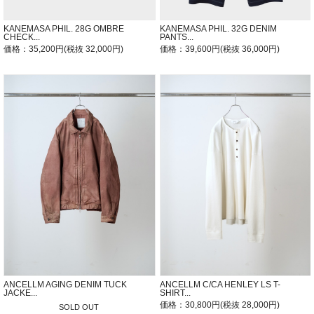
KANEMASA PHIL. 28G OMBRE
KANEMASA PHIL. 32G DENIM
CHECK...
PANTS...
価格：35,200円(税抜 32,000円)
価格：39,600円(税抜 36,000円)
ANCELLM AGING DENIM TUCK
ANCELLM C/CA HENLEY LS T-
JACKE...
SHIRT...
価格：30,800円(税抜 28,000円)
SOLD OUT