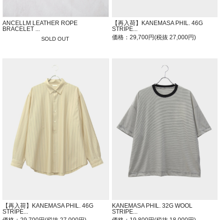
ANCELLM LEATHER ROPE
【再入荷】KANEMASA PHIL. 46G
BRACELET ...
STRIPE...
価格：29,700円(税抜 27,000円)
SOLD OUT
【再入荷】KANEMASA PHIL. 46G
KANEMASA PHIL. 32G WOOL
STRIPE...
STRIPE...