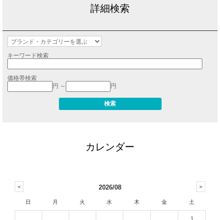
詳細検索
キーワード検索
価格帯検索
円 ～
円
カレンダー
2026/08
日
月
火
水
木
金
土
1