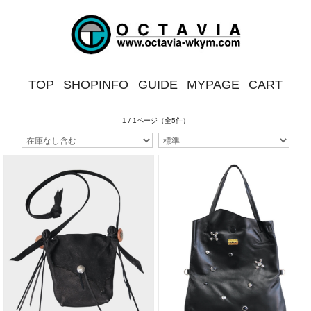
TOP
SHOPINFO
GUIDE
MYPAGE
CART
1 / 1ページ
（全5件）