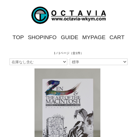
TOP
SHOPINFO
GUIDE
MYPAGE
CART
1 / 1ページ
（全1件）