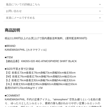
返品についての詳細はこちら
お問い合わせ
友達にメールですすめる
商品説明
税込11,000円以上のお買上げで国内通販送料無料。(通常配送料550円)
■BRAND
KANEMASA PHIL. [カネマサフィル]
■ITEM
【継続品番】 KM26S-020 46G ATMOSPHERE SHIRT BLACK
■SIZE/平置き実寸計測値
【S】前着丈73cm後着丈76cm身幅73cm肩幅50cm袖丈60cm
【M】前着丈76cm後着丈79cm身幅76cm肩幅52cm袖丈61cm
【L】前着丈79cm後着丈82cm身幅79cm肩幅54cm袖丈62cm
【XL】前着丈82cm後着丈85cm身幅82cm肩幅56cm袖丈63cm
着用STAFF170cm54kg/サイズM
■COMMENT
KANEMASA PHIL. 不朽の定番アイテム。“atmosphere” 空気を纏うという名前の通
り、 ゆったりとしたシルエット、素材の落ち感がわかりやすい定番シルエットの