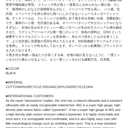
シャツです。46Gという、スーパーハイゲージで、タイプライターという織物の高
密度平織組織を実現。 ストレッチ性が高く一度着ると止められない着心地、そし
て、着用時のしわなどの形態変化も少なく、イージーケア性も高い。 ハリ感、光
沢感、イージーケアを持ち併せた我々にしかできないニュースタンダードシャツ
地。ディティールは、ドレスシャツを採用し全て巻き伏せ本縫い仕様、貝蝶釦使い
です。素材のハリ感、光沢感がある為、オーバーパターンですがカジュアルになり
すぎない、生地が生み出すドレッシー感とパターンが生み出すカジュアル感を融合
させた、ラグジュアリールーズな唯一無二のシャツ。綿糸の原料は、120/1 という
細番手リサイクルスビンコットンを双糸使い。糸もガス焼きしたものを使うこと
で、より光沢感と洗濯後の毛羽を抑えております。50D高捲縮リサイクルナイロン
を使用し、ストレッチ性を出しております。今シーズンから釦裏側にブランドロゴ
を入れております。
※巻き伏せ本縫い-肌あたりが良くする為、生地の端が見えないように、一度ミシ
ンをかけた後かぶせるように、もう一度ミシンをかける縫製方法。日本製。
■COLOR
BLACK
■MATERIAL
COTTON64%(RECYCLE ORGANIC)/NYLON(RECYCLE)36%
■INTERNATIONAL CUSTOMERS
As the name “atmosphere” implies, this shirt has a relaxed silhouette and a standard
silhouette with an easily recognizable material feel. 46G is a super high gauge, high-
density plain weave fabric called “typewriter”. It has a super high gauge of 46G and
a high-density plain weave structure called a typewriter. It is highly stretchable and
once worn, it is unstoppable and comfortable, and it is also highly easy-care with
little morphological change such as wrinkling when worn. This is a new standard