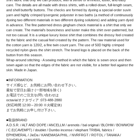
shirt fabric that only we can produce, with a sense of firmness, luster, and easy
care. The details are all made with dress shirts, with a rolled-down, full-length seam,
and shell butterfly buttons. The checks are formed by dyeing a special-order suvin
yarn and highly crimped lysergenic polyester in two baths (a method of continuously
dyeing two different materials in two different dyeing solutions) and adding yarn dyed
in advance. The fine patterned dress gingham check material is a shirt that only we
can create. The material's bounciness and luster make this shirt over-patterned, but
not too casual. It is a unique luxury loose shirt that combines the dressy feel created
by the fabric and the casual feel created by the pattern. The raw material used for
the cotton yarn is 120/2, a fine twin count yarn. The use of 50D highly crimped
recycled nylon gives the shirt stretch. The brand logo is placed on the back of the
button from this season.
Wrap-around stitching - A sewing method in which the fabric is sewn once and then
sewn again so that the edges of the fabric are not visible, for a better feel against the
skin. Made in Japan.
■INFORMATION
サイズ感など、お気軽にお問い合わせ下さい。
最短で翌日お届け (一部地域を除く)
お電話でのご注文/お問い合わせは
octavia/オクタヴィア :073-488-2880
(対応時間 12:00～20:00 ※火曜定休)
までお気軽にお申し付け下さい。
■取扱BRAND
A.D.S.R. / ALT AND DOPE / ANCELLM / arenotis / bal original / BLOHM / BOWWOW
/ C.E(CAVEMPT) / doublet / Dumbo incense / elephant TRIBAL fabrics /
EPHEMERAL / JieDa / KANEMASA PHIL. / NVRFRGT / ROTOL / TANAKA /