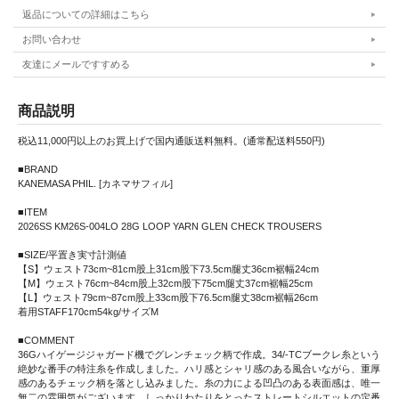
返品についての詳細はこちら
お問い合わせ
友達にメールですすめる
商品説明
税込11,000円以上のお買上げで国内通販送料無料。(通常配送料550円)
■BRAND
KANEMASA PHIL. [カネマサフィル]
■ITEM
2026SS KM26S-004LO 28G LOOP YARN GLEN CHECK TROUSERS
■SIZE/平置き実寸計測値
【S】ウェスト73cm~81cm股上31cm股下73.5cm腿丈36cm裾幅24cm
【M】ウェスト76cm~84cm股上32cm股下75cm腿丈37cm裾幅25cm
【L】ウェスト79cm~87cm股上33cm股下76.5cm腿丈38cm裾幅26cm
着用STAFF170cm54kg/サイズM
■COMMENT
36Gハイゲージジャガード機でグレンチェック柄で作成。34/-TCブークレ糸という
絶妙な番手の特注糸を作成しました。ハリ感とシャリ感のある風合いながら、重厚
感のあるチェック柄を落とし込みました。糸の力による凹凸のある表面感は、唯一
無二の雰囲気がございます。しっかりわたりをとったストレートシルエットの定番