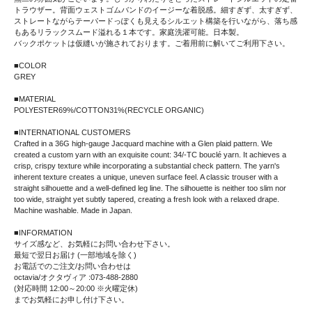
トラウザー。背面ウェストゴムバンドのイージーな着脱感。細すぎず、太すぎず、
ストレートながらテーパードっぽくも見えるシルエット構築を行いながら、落ち感
もあるリラックスムード溢れる１本です。家庭洗濯可能。日本製。
バックポケットは仮縫いが施されております。ご着用前に解いてご利用下さい。
■COLOR
GREY
■MATERIAL
POLYESTER69%/COTTON31%(RECYCLE ORGANIC)
■INTERNATIONAL CUSTOMERS
Crafted in a 36G high-gauge Jacquard machine with a Glen plaid pattern. We
created a custom yarn with an exquisite count: 34/-TC bouclé yarn. It achieves a
crisp, crispy texture while incorporating a substantial check pattern. The yarn's
inherent texture creates a unique, uneven surface feel. A classic trouser with a
straight silhouette and a well-defined leg line. The silhouette is neither too slim nor
too wide, straight yet subtly tapered, creating a fresh look with a relaxed drape.
Machine washable. Made in Japan.
■INFORMATION
サイズ感など、お気軽にお問い合わせ下さい。
最短で翌日お届け (一部地域を除く)
お電話でのご注文/お問い合わせは
octavia/オクタヴィア :073-488-2880
(対応時間 12:00～20:00 ※火曜定休)
までお気軽にお申し付け下さい。