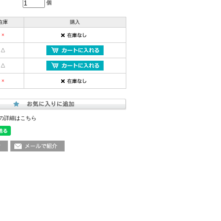
個
在庫
購入
×
△
△
×
の詳細はこちら