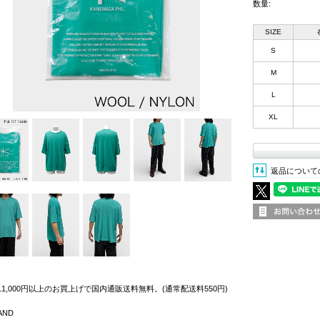
数量:
SIZE
S
M
L
XL
返品について
11,000円以上のお買上げで国内通販送料無料。(通常配送料550円)
AND