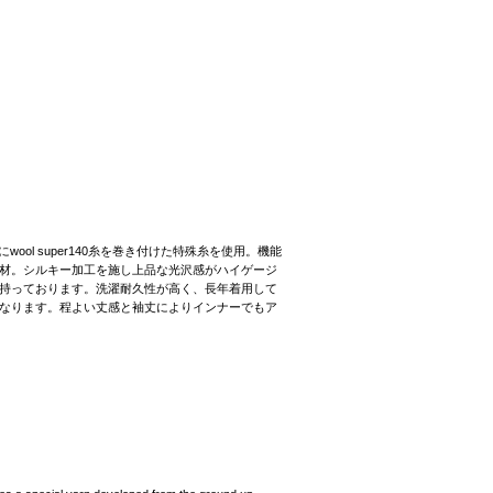
l super140糸を巻き付けた特殊糸を使用。機能
材。シルキー加工を施し上品な光沢感がハイゲージ
持っております。洗濯耐久性が高く、長年着用して
なります。程よい丈感と袖丈によりインナーでもア