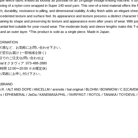
que fleece fabric knitted as loosely as possible on an 18-gauge vintage knitting machine. It 
sting of a nylon core wrapped in Super 140 wool yarn. This one-of-a-kind material offers the fu
ch, durability, resistance to pilling, and dimensional stability. A silky finish adds an elegant sh
cedented texture and surface feel. Its appearance and texture possess a distinct character f
aining its shape and preserving its texture and appearance even after years of wear. With just
antial feel suitable for year-round wear. The moderate body and sleeve lengths make this T-s
 and an outer layer. *This product is sold as a single piece. Made in Japan.
FORMATION
ズ感など、お気軽にお問い合わせ下さい。
で翌日お届け (一部地域を除く)
話でのご注文/お問い合わせは
via/オクタヴィア :073-488-2880
時間 12:00〜20:00 ※火曜定休)
お気軽にお申し付け下さい。
BRAND
S.R. / ALT AND DOPE / ANCELLM / arenotis / bal original / BLOHM / BOWWOW / C.E(CAVEMP
ics / EPHEMERAL / JieDa / KANEMASA PHIL. / NVRFRGT / ROTOL / TANAKA / TOYDEVIL