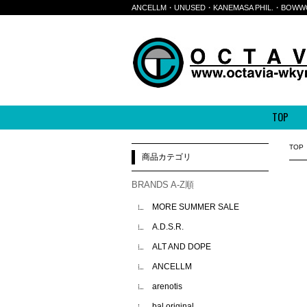
ANCELLM・UNUSED・KANEMASA PHIL.・
TOP
TOP
商品カテゴリ
BRANDS A-Z順
MORE SUMMER SALE
A.D.S.R.
ALT AND DOPE
ANCELLM
arenotis
bal original