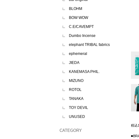
BLOHM
BOW WOW
C.E/CAVEMPT
Dumbo Incense
elephant TRIBAL fabrics
ephemeral
JIEDA
KANEMASA PHIL.
MIZUNO
ROTOL
TANAKA
TOY DEVIL
UNUSED
税込
CATEGORY
■BR