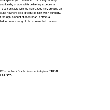
uses a special yarn developed from the ground up,
nctionality of wool while delivering exceptional
een that contrasts with the high-gauge knit, creating an
ound nowhere else. It features high wash durability,
 the right amount of sheerness, it offers a
hirt versatile enough to be worn as both an inner
T) / doublet / Dumbo incense / elephant TRIBAL
 / UNUSED