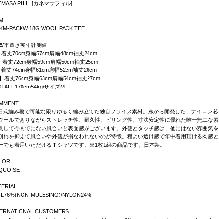
EMASA PHIL. [カネマサフィル]
EM
KM-PACKW 18G WOOL PACK TEE
IZE/平置き実寸計測値
着丈70cm身幅57cm肩幅48cm袖丈24cm
着丈72cm身幅59cm肩幅50cm袖丈25cm
着丈74cm身幅61cm肩幅52cm袖丈26cm
】着丈76cm身幅63cm肩幅54cm袖丈27cm
TAFF170cm54kg/サイズM
MMENT
G旧式編み機で可能な限りゆるく編み立てた独自フライス素材。糸から開発した、ナイロン芯にwoo
ウールでありながらストレッチ性、耐久性、ピリング性、寸法安定性に優れた唯一無二な素
反して今までにない風合いと表面感がございます。外観とタッチ感は、他にはない雰囲気を
崩れを抑えて風合いや外観が損なわれないのが特徴。程よい透け感で年中着用頂ける肉感と
ーでも着用いただけるＴシャツです。※1枚1組の商品です。日本製。
LOR
QUOISE
TERIAL
L76%(NON-MULESING)/NYLON24%
TERNATIONAL CUSTOMERS