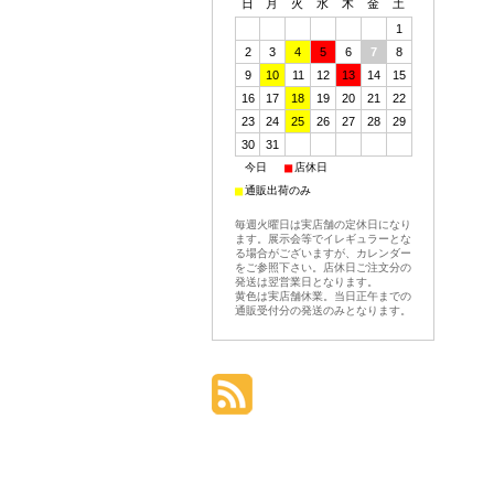
日
月
火
水
木
金
土
1
2
3
4
5
6
7
8
9
10
11
12
13
14
15
16
17
18
19
20
21
22
23
24
25
26
27
28
29
30
31
■
■
今日
店休日
■
通販出荷のみ
毎週火曜日は実店舗の定休日になり
ます。展示会等でイレギュラーとな
る場合がございますが、カレンダー
をご参照下さい。店休日ご注文分の
発送は翌営業日となります。
黄色は実店舗休業。当日正午までの
通販受付分の発送のみとなります。