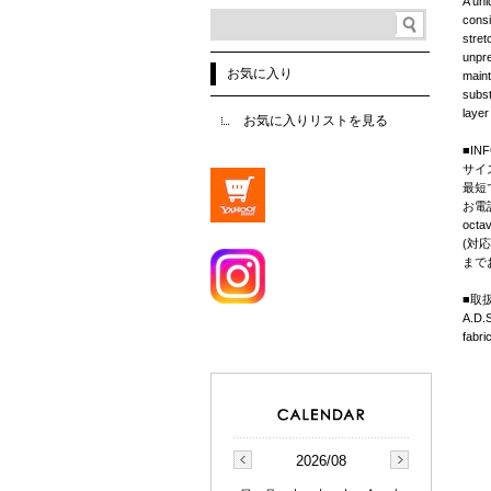
A uni
consi
stret
unpre
お気に入り
maint
subst
layer
お気に入りリストを見る
■IN
サイ
最短
お電
octa
(対応
まで
■取扱
A.D.
fabr
2026/08