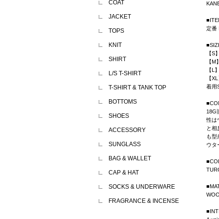
COAT
KAN
JACKET
■IT
定番 
TOPS
KNIT
■S
【S】
SHIRT
【M】
【L】
L/S T-SHIRT
【XL
着用S
T-SHIRT & TANK TOP
BOTTOMS
■CO
18
SHOES
性は
と相
ACCESSORY
も型
SUNGLASS
ウタ
BAG & WALLET
■CO
TUR
CAP & HAT
SOCKS & UNDERWARE
■MA
WOO
FRAGRANCE & INCENSE
■IN