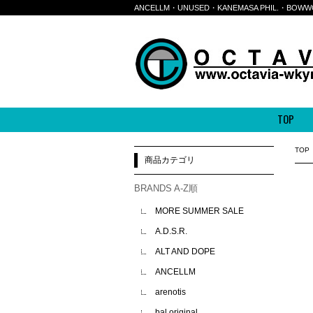
ANCELLM・UNUSED・KANEMASA PHIL.・
TOP
TOP
商品カテゴリ
BRANDS A-Z順
MORE SUMMER SALE
A.D.S.R.
ALT AND DOPE
ANCELLM
arenotis
bal original