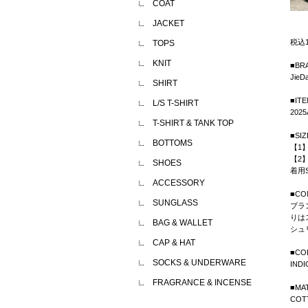
COAT
JACKET
税込
TOPS
KNIT
■BR
JieD
SHIRT
■IT
L/S T-SHIRT
2025
T-SHIRT & TANK TOP
■SIZ
BOTTOMS
【1】
【2】
SHOES
着用S
ACCESSORY
■CO
SUNGLASS
ブラ
りは
BAG & WALLET
シュ
CAP & HAT
■CO
SOCKS & UNDERWARE
IND
FRAGRANCE & INCENSE
■MA
COT