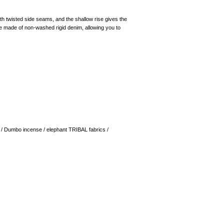
h twisted side seams, and the shallow rise gives the
are made of non-washed rigid denim, allowing you to
/ Dumbo incense / elephant TRIBAL fabrics /