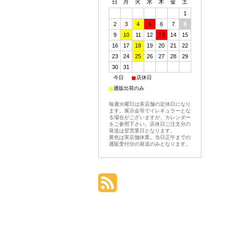
日
月
火
水
木
金
土
1
2
3
4
5
6
7
8
9
10
11
12
13
14
15
16
17
18
19
20
21
22
23
24
25
26
27
28
29
30
31
■
■
今日
店休日
■
通販出荷のみ
毎週火曜日は実店舗の定休日になり
ます。展示会等でイレギュラーとな
る場合がございますが、カレンダー
をご参照下さい。店休日ご注文分の
発送は翌営業日となります。
黄色は実店舗休業。当日正午までの
通販受付分の発送のみとなります。