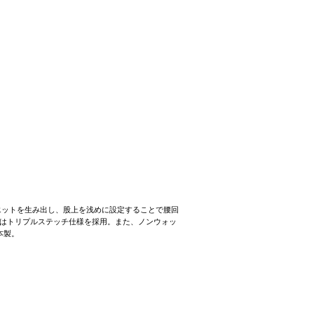
エットを生み出し、股上を浅めに設定することで腰回
はトリプルステッチ仕様を採用。また、ノンウォッ
本製。