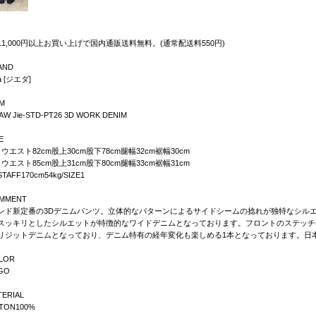
11,000円以上お買い上げで国内通販送料無料。(通常配送料550円)
AND
a [ジエダ]
EM
AW Jie-STD-PT26 3D WORK DENIM
E
ウエスト82cm股上30cm股下78cm腿幅32cm裾幅30cm
ウエスト85cm股上31cm股下80cm腿幅33cm裾幅31cm
TAFF170cm54kg/SIZE1
MMENT
ンド新定番の3Dデニムパンツ。立体的なパターンによるサイドシームの捻れが独特なシル
スッキリとしたシルエットが特徴的なワイドデニムとなっております。フロントのステッチ
リジットデニムとなっており、デニム特有の経年変化も楽しめる1本となっております。日
LOR
IGO
TERIAL
TON100%