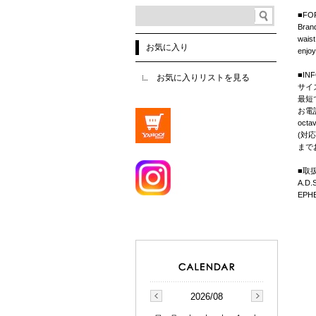
■FO
Brand
waist
お気に入り
enjoy
■IN
お気に入りリストを見る
サイ
最短
お電
octa
(対応
まで
■取扱B
A.D.S
EPHE
2026/08