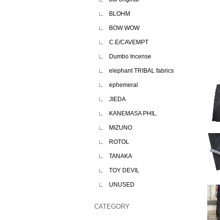
BLOHM
BOW WOW
C.E/CAVEMPT
Dumbo Incense
elephant TRIBAL fabrics
ephemeral
JIEDA
KANEMASA PHIL.
MIZUNO
ROTOL
TANAKA
TOY DEVIL
UNUSED
CATEGORY