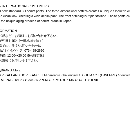
R INTERNATIONAL CUSTOMERS
 new standard 3D denim pants. The three-dimensional pattern creates a unique silhouette wit
 a clean look, creating a wide denim pant. The front stitching is triple stitched. These pants 
 the unique aging process of denim. Made in Japan.
FORMATION
ズ感など、お気軽にお問い合わせ下さい。
で翌日お届け (一部地域を除く)
話でのご注文/お問い合わせは
via/オクタヴィア :073-488-2880
時間 12:00〜20:00 ※火曜定休)
お気軽にお申し付け下さい。
RAND A to Z
.R. / ALT AND DOPE / ANCELLM / arenotis / bal original / BLOHM / C.E(CAVEMPT) / doublet 
MERAL / JieDa / kudos / NVRFRGT / ROTOL / TANAKA / TOYDEVIL