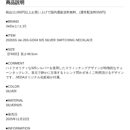
商品説明
税込11,000円以上お買い上げで国内通販送料無料。(通常配送料550円)
■BRAND
JieDa [ジエダ]
■ITEM
2026SS Jie-26S-GD04 925 SILVER SWITCHING NECKLACE
■SIZE
【FREE】長さ48.5cm
■COMMENT
ハイクオリティな925シルバーを使用したスウィッチングデザインが特徴的なチェ
ーンネックレス。首元で静かに主張するトレンド問わず永くご利用頂けるデザイン
です。JIEDAオリジナル化粧箱が付属。
■COLOR
SILVER
■MATERIAL
SILVER925
■発売日
2025年11月22日
■INFORMATION