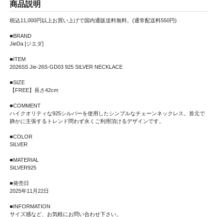
商品説明
税込11,000円以上お買い上げで国内通販送料無料。(通常配送料550円)
■BRAND
JieDa [ジエダ]
■ITEM
2026SS Jie-26S-GD03 925 SILVER NECKLACE
■SIZE
【FREE】長さ42cm
■COMMENT
ハイクオリティな925シルバーを使用したシンプルなチェーンネックレス。首元で
静かに主張するトレンド問わず永くご利用頂けるデザインです。
■COLOR
SILVER
■MATERIAL
SILVER925
■発売日
2025年11月22日
■INFORMATION
サイズ感など、お気軽にお問い合わせ下さい。