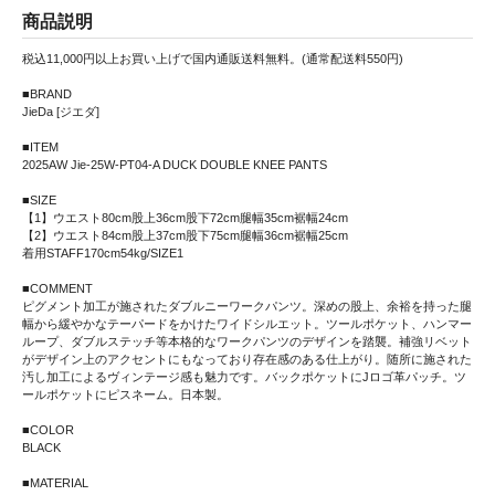
商品説明
税込11,000円以上お買い上げで国内通販送料無料。(通常配送料550円)
■BRAND
JieDa [ジエダ]
■ITEM
2025AW Jie-25W-PT04-A DUCK DOUBLE KNEE PANTS
■SIZE
【1】ウエスト80cm股上36cm股下72cm腿幅35cm裾幅24cm
【2】ウエスト84cm股上37cm股下75cm腿幅36cm裾幅25cm
着用STAFF170cm54kg/SIZE1
■COMMENT
ピグメント加工が施されたダブルニーワークパンツ。深めの股上、余裕を持った腿
幅から緩やかなテーパードをかけたワイドシルエット。ツールポケット、ハンマー
ループ、ダブルステッチ等本格的なワークパンツのデザインを踏襲。補強リベット
がデザイン上のアクセントにもなっており存在感のある仕上がり。随所に施された
汚し加工によるヴィンテージ感も魅力です。バックポケットにJロゴ革パッチ。ツ
ールポケットにピスネーム。日本製。
■COLOR
BLACK
■MATERIAL