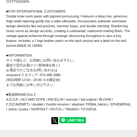
COTTON100%
■FOR INTERNATIONAL CUSTOMERS
Double knee work pants with pigment processing. Features a deep rise, generous
thigh width tapering gently into a wide silhouette. Incorporates authentic workwear
design elements like tool pockets, hammer loops, and double stitching. Reinforcing
rivets serve as design accents, creating a substantial, statement-making finish. The
vintage appeal achieved through strategic distressing throughout is also a key
feature. Includes a J logo leather patch on the back pocket and a label on the tool
pocket.MADE IN JAPAN
■INFORMATION
サイズ感など、お気軽にお問い合わせ下さい。
最短で翌日お届け (一部地域を除く)
お電話でのご注文/お問い合わせは
octavia/オクタヴィア :073-488-2880
(対応時間 12:00～20:00 ※火曜定休)
までお気軽にお申し付け下さい。
■取扱BRAND A to Z
A.D.S.R. / ALT AND DOPE / ANCELLM / arenotis / bal original / BLOHM /
C.E(CAVEMPT) / doublet / Dumbo incense / elephant TRIBAL fabrics / EPHEMERAL
/ JieDa / kudos / NVRFRGT / ROTOL / TANAKA / TOYDEVIL