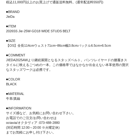
税込11,000円以上のお買上げで通販送料無料。(通常配送料550円)
■BRAND
JieDa
■ITEM
2026SS Jie-25W-GD18 WIDE STUDS BELT
■SIZE
【OS】全長114cmウェスト71cm~86cm幅3.8cmバックル6.5cm×6.5cm
■COMMENT
JIEDA2025AWより継続展開となるスタッズベルト。パンツレイヤードの腰履きス
タイルに映えるごつめの一本。この価格帯ではなかなか出会えない本革使用の贅沢
なスタッズワークは必携です。
■COLOR
BLACK
■MATERIAL
牛革/真鍮
■INFORMATION
サイズ感など、お気軽にお問い合わせ下さい。
お電話でのご注文/お問い合わせは
octavia/オクタヴィア :073-488-2880
(対応時間 12:00～20:00 ※火曜定休)
までお気軽にお申し付け下さい。