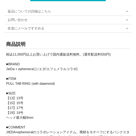
返品についての詳細はこちら
お問い合わせ
友達にメールですすめる
商品説明
税込11,000円以上お買い上げで国内通販送料無料。(通常配送料550円)
■BRAND
JieDa × ephemeral [ジエダ/エフェメラルコラボ]
■ITEM
PULL TAB RING (with daiamond)
■SIZE
【13】13号
【15】15号
【17】17号
【19】19号
ヘッド最大幅9mm
■COMMENT
JIEDA×ephemeralのコラボレーションアイテム。廃材をモチーフにするパンクスタ