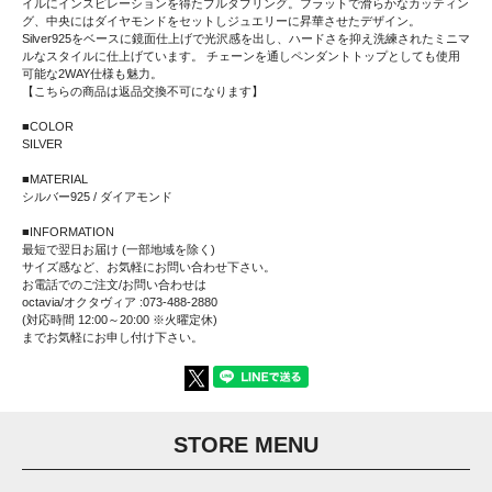
イルにインスピレーションを得たプルタブリング。フラットで滑らかなカッティン
グ、中央にはダイヤモンドをセットしジュエリーに昇華させたデザイン。
Silver925をベースに鏡面仕上げで光沢感を出し、ハードさを抑え洗練されたミニマ
ルなスタイルに仕上げています。 チェーンを通しペンダントトップとしても使用
可能な2WAY仕様も魅力。
【こちらの商品は返品交換不可になります】
■COLOR
SILVER
■MATERIAL
シルバー925 / ダイアモンド
■INFORMATION
最短で翌日お届け (一部地域を除く)
サイズ感など、お気軽にお問い合わせ下さい。
お電話でのご注文/お問い合わせは
octavia/オクタヴィア :073-488-2880
(対応時間 12:00～20:00 ※火曜定休)
までお気軽にお申し付け下さい。
STORE MENU