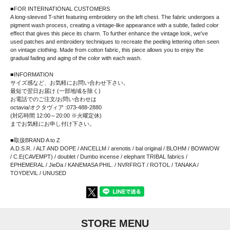
■FOR INTERNATIONAL CUSTOMERS
A long-sleeved T-shirt featuring embroidery on the left chest. The fabric undergoes a
pigment wash process, creating a vintage-like appearance with a subtle, faded color
effect that gives this piece its charm. To further enhance the vintage look, we've
used patches and embroidery techniques to recreate the peeling lettering often seen
on vintage clothing. Made from cotton fabric, this piece allows you to enjoy the
gradual fading and aging of the color with each wash.
■INFORMATION
サイズ感など、お気軽にお問い合わせ下さい。
最短で翌日お届け (一部地域を除く)
お電話でのご注文/お問い合わせは
octavia/オクタヴィア :073-488-2880
(対応時間 12:00～20:00 ※火曜定休)
までお気軽にお申し付け下さい。
■取扱BRAND A to Z
A.D.S.R. / ALT AND DOPE / ANCELLM / arenotis / bal original / BLOHM / BOWWOW
/ C.E(CAVEMPT) / doublet / Dumbo incense / elephant TRIBAL fabrics /
EPHEMERAL / JieDa / KANEMASA PHIL. / NVRFRGT / ROTOL / TANAKA /
TOYDEVIL / UNUSED
STORE MENU