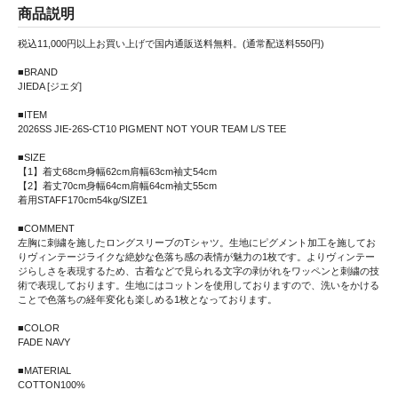
商品説明
税込11,000円以上お買い上げで国内通販送料無料。(通常配送料550円)
■BRAND
JIEDA [ジエダ]
■ITEM
2026SS JIE-26S-CT10 PIGMENT NOT YOUR TEAM L/S TEE
■SIZE
【1】着丈68cm身幅62cm肩幅63cm袖丈54cm
【2】着丈70cm身幅64cm肩幅64cm袖丈55cm
着用STAFF170cm54kg/SIZE1
■COMMENT
左胸に刺繍を施したロングスリーブのTシャツ。生地にピグメント加工を施してお
りヴィンテージライクな絶妙な色落ち感の表情が魅力の1枚です。よりヴィンテー
ジらしさを表現するため、古着などで見られる文字の剥がれをワッペンと刺繍の技
術で表現しております。生地にはコットンを使用しておりますので、洗いをかける
ことで色落ちの経年変化も楽しめる1枚となっております。
■COLOR
FADE NAVY
■MATERIAL
COTTON100%