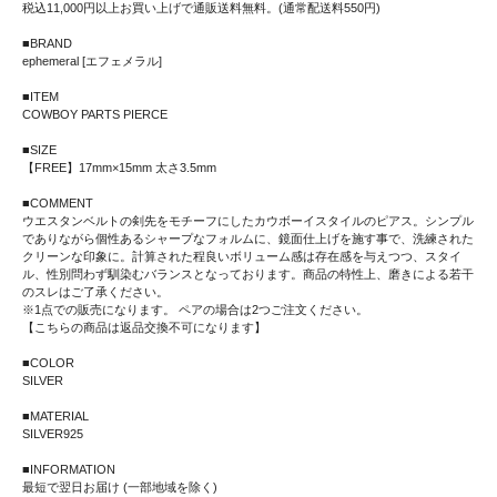
税込11,000円以上お買い上げで通販送料無料。(通常配送料550円)
■BRAND
ephemeral [エフェメラル]
■ITEM
COWBOY PARTS PIERCE
■SIZE
【FREE】17mm×15mm 太さ3.5mm
■COMMENT
ウエスタンベルトの剣先をモチーフにしたカウボーイスタイルのピアス。シンプル
でありながら個性あるシャープなフォルムに、鏡面仕上げを施す事で、洗練された
クリーンな印象に。計算された程良いボリューム感は存在感を与えつつ、スタイ
ル、性別問わず馴染むバランスとなっております。商品の特性上、磨きによる若干
のスレはご了承ください。
※1点での販売になります。 ペアの場合は2つご注文ください。
【こちらの商品は返品交換不可になります】
■COLOR
SILVER
■MATERIAL
SILVER925
■INFORMATION
最短で翌日お届け (一部地域を除く)