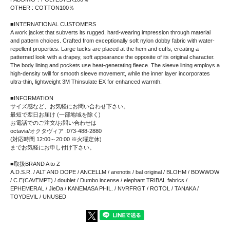
OTHER : COTTON100％
■INTERNATIONAL CUSTOMERS
A work jacket that subverts its rugged, hard-wearing impression through material
and pattern choices. Crafted from exceptionally soft nylon dobby fabric with water-
repellent properties. Large tucks are placed at the hem and cuffs, creating a
patterned look with a drapey, soft appearance the opposite of its original character.
The body lining and pockets use heat-generating fleece. The sleeve lining employs a
high-density twill for smooth sleeve movement, while the inner layer incorporates
ultra-thin, lightweight 3M Thinsulate EX for enhanced warmth.
■INFORMATION
サイズ感など、お気軽にお問い合わせ下さい。
最短で翌日お届け (一部地域を除く)
お電話でのご注文/お問い合わせは
octavia/オクタヴィア :073-488-2880
(対応時間 12:00～20:00 ※火曜定休)
までお気軽にお申し付け下さい。
■取扱BRAND A to Z
A.D.S.R. / ALT AND DOPE / ANCELLM / arenotis / bal original / BLOHM / BOWWOW
/ C.E(CAVEMPT) / doublet / Dumbo incense / elephant TRIBAL fabrics /
EPHEMERAL / JieDa / KANEMASA PHIL. / NVRFRGT / ROTOL / TANAKA /
TOYDEVIL / UNUSED