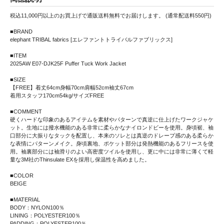
税込11,000円以上のお買上げで通販送料無料でお届けします。 (通常配送料550円)
■BRAND
elephant TRIBAL fabrics [エレファントトライバルファブリックス]
■ITEM
2025AW E07-DJK25F Puffer Tuck Work Jacket
■SIZE
【FREE】着丈64cm身幅70cm肩幅52cm袖丈67cm
着用スタッフ170cm54kg/サイズFREE
■COMMENT
硬くハードな印象のあるアイテムを素材やパターンで真逆に仕上げたワークジャケ
ット。生地には撥水機能のある非常に柔らかなナイロンドビーを使用。身頃裾、袖
口部分に大振りなタックを配置し、本来のソレとは真逆のドレープ感のある柔らか
な表情にパターンメイク。身頃裏地、ポケット部分は発熱機能のあるフリースを使
用。袖裏部分には袖滑りのよい高密度ツイルを使用し、更に中には非常に薄くて軽
量な3M社のThinsulate EXを採用し保温性を高めました。
■COLOR
BEIGE
■MATERIAL
BODY：NYLON100％
LINING：POLYESTER100％
PADDING：POLYESTER100％