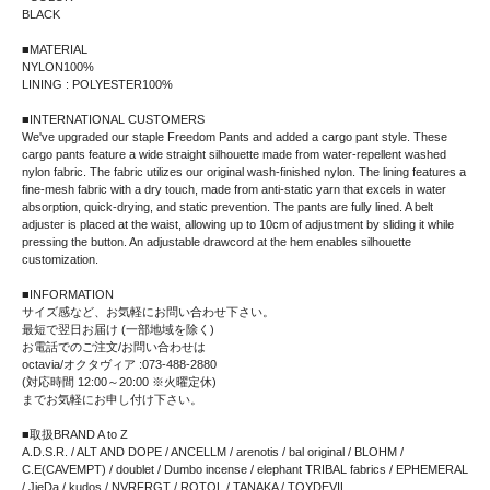
BLACK
■MATERIAL
NYLON100%
LINING : POLYESTER100%
■INTERNATIONAL CUSTOMERS
We've upgraded our staple Freedom Pants and added a cargo pant style. These
cargo pants feature a wide straight silhouette made from water-repellent washed
nylon fabric. The fabric utilizes our original wash-finished nylon. The lining features a
fine-mesh fabric with a dry touch, made from anti-static yarn that excels in water
absorption, quick-drying, and static prevention. The pants are fully lined. A belt
adjuster is placed at the waist, allowing up to 10cm of adjustment by sliding it while
pressing the button. An adjustable drawcord at the hem enables silhouette
customization.
■INFORMATION
サイズ感など、お気軽にお問い合わせ下さい。
最短で翌日お届け (一部地域を除く)
お電話でのご注文/お問い合わせは
octavia/オクタヴィア :073-488-2880
(対応時間 12:00～20:00 ※火曜定休)
までお気軽にお申し付け下さい。
■取扱BRAND A to Z
A.D.S.R. / ALT AND DOPE / ANCELLM / arenotis / bal original / BLOHM /
C.E(CAVEMPT) / doublet / Dumbo incense / elephant TRIBAL fabrics / EPHEMERAL
/ JieDa / kudos / NVRFRGT / ROTOL / TANAKA / TOYDEVIL