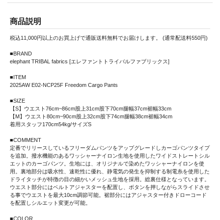
商品説明
税込11,000円以上のお買上げで通販送料無料でお届けします。 (通常配送料550円)
■BRAND
elephant TRIBAL fabrics [エレファントトライバルファブリックス]
■ITEM
2025AW E02-NCP25F Freedom Cargo Pants
■SIZE
【S】ウエスト76cm~86cm股上31cm股下70cm腿幅37cm裾幅33cm
【M】ウエスト80cm~90cm股上32cm股下74cm腿幅38cm裾幅34cm
着用スタッフ170cm54kg/サイズS
■COMMENT
定番でリリースしているフリーダムパンツをアップグレードしカーゴパンツタイプ
を追加。撥水機能のあるワッシャーナイロン生地を使用したワイドストレートシル
エットのカーゴパンツ。生地には、オリジナルで染めたワッシャーナイロンを使
用。裏地部分は吸水性、速乾性に優れ、静電気の発生を抑制する制電糸を使用した
ドライタッチが特徴の目の細かいメッシュ生地を採用。総裏仕様となっています。
ウエスト部分にはベルトアジャスターを配置し、ボタンを押しながらスライドさせ
る事でウエストを最大10cm調節可能。裾部分にはアジャスター付きドローコード
を配置しシルエット変更が可能。
■COLOR