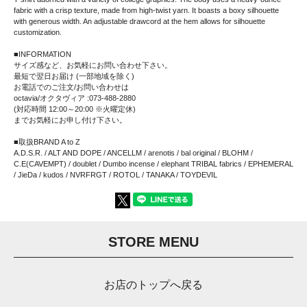
fabric with a crisp texture, made from high-twist yarn. It boasts a boxy silhouette
with generous width. An adjustable drawcord at the hem allows for silhouette
customization.
■INFORMATION
サイズ感など、お気軽にお問い合わせ下さい。
最短で翌日お届け (一部地域を除く)
お電話でのご注文/お問い合わせは
octavia/オクタヴィア :073-488-2880
(対応時間 12:00～20:00 ※火曜定休)
までお気軽にお申し付け下さい。
■取扱BRAND A to Z
A.D.S.R. / ALT AND DOPE / ANCELLM / arenotis / bal original / BLOHM /
C.E(CAVEMPT) / doublet / Dumbo incense / elephant TRIBAL fabrics / EPHEMERAL
/ JieDa / kudos / NVRFRGT / ROTOL / TANAKA / TOYDEVIL
STORE MENU
お店のトップへ戻る