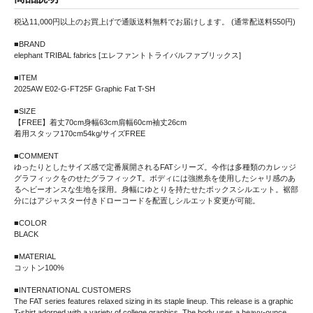
税込11,000円以上のお買上げで通販送料無料でお届けします。 (通常配送料550円)
■BRAND
elephant TRIBAL fabrics [エレファントトライバルファブリックス]
■ITEM
2025AW E02-G-FT25F Graphic Fat T-SH
■SIZE
【FREE】着丈70cm身幅63cm肩幅60cm袖丈26cm
着用スタッフ170cm54kg/サイズFREE
■COMMENT
ゆったりとしたサイズ感で定番展開されるFATシリーズ。今作は多種類のカレッジ
グラフィックをのせたグラフィックT。ボディには強撚糸を使用したシャリ感のあ
るヘビーオンスな生地を採用。身幅にゆとりを持たせたボックスシルエット。裾部
分にはアジャスター付きドローコードを配置しシルエット変更が可能。
■COLOR
BLACK
■MATERIAL
コットン100%
■INTERNATIONAL CUSTOMERS
The FAT series features relaxed sizing in its staple lineup. This release is a graphic
T-shirt adorned with a variety of college graphics. The body uses a heavy-ounce