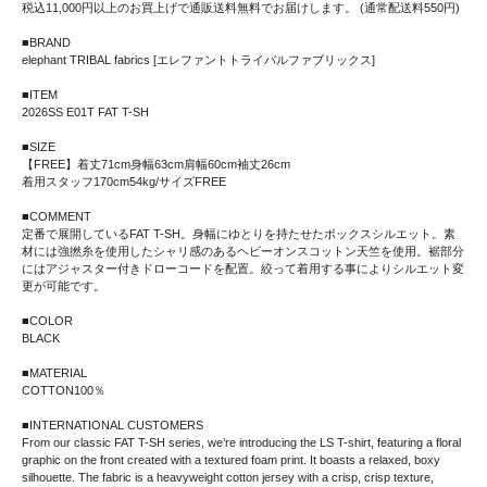
税込11,000円以上のお買上げで通販送料無料でお届けします。 (通常配送料550円)
■BRAND
elephant TRIBAL fabrics [エレファントトライバルファブリックス]
■ITEM
2026SS E01T FAT T-SH
■SIZE
【FREE】着丈71cm身幅63cm肩幅60cm袖丈26cm
着用スタッフ170cm54kg/サイズFREE
■COMMENT
定番で展開しているFAT T-SH。身幅にゆとりを持たせたボックスシルエット。素
材には強撚糸を使用したシャリ感のあるヘビーオンスコットン天竺を使用。裾部分
にはアジャスター付きドローコードを配置。絞って着用する事によりシルエット変
更が可能です。
■COLOR
BLACK
■MATERIAL
COTTON100％
■INTERNATIONAL CUSTOMERS
From our classic FAT T-SH series, we’re introducing the LS T-shirt, featuring a floral
graphic on the front created with a textured foam print. It boasts a relaxed, boxy
silhouette. The fabric is a heavyweight cotton jersey with a crisp, crisp texture,