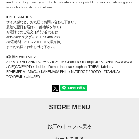
made from high-twist yarn. The hem features an adjustable drawstring, allowing you
to cinch it for a different silhouette.
■INFORMATION
サイズ感など、お気軽にお問い合わせ下さい。
最短で翌日お届け (一部地域を除く)
お電話でのご注文/お問い合わせは
octavia/オクタヴィア :073-488-2880
(対応時間 12:00～20:00 ※火曜定休)
までお気軽にお申し付け下さい。
■取扱BRAND A to Z
A.D.S.R. / ALT AND DOPE / ANCELLM / arenotis / bal original / BLOHM / BOWWOW
/ C.E(CAVEMPT) / doublet / Dumbo incense / elephant TRIBAL fabrics /
EPHEMERAL / JieDa / KANEMASA PHIL. / NVRFRGT / ROTOL / TANAKA /
TOYDEVIL / UNUSED
STORE MENU
お店のトップへ戻る
カートを見る