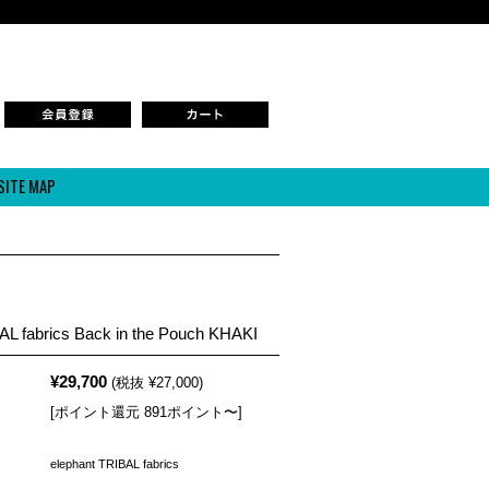
SITE MAP
AL fabrics Back in the Pouch KHAKI
¥29,700
(税抜 ¥27,000)
[ポイント還元 891ポイント〜]
elephant TRIBAL fabrics