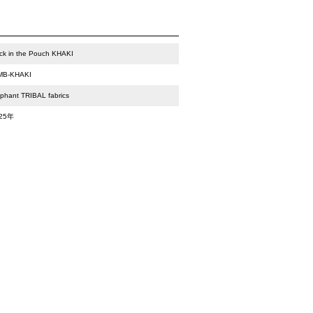
ck in the Pouch KHAKI
MB-KHAKI
ephant TRIBAL fabrics
25年