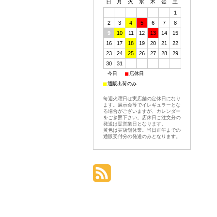
日
月
火
水
木
金
土
1
2
3
4
5
6
7
8
9
10
11
12
13
14
15
16
17
18
19
20
21
22
23
24
25
26
27
28
29
30
31
■
■
今日
店休日
■
通販出荷のみ
毎週火曜日は実店舗の定休日になり
ます。展示会等でイレギュラーとな
る場合がございますが、カレンダー
をご参照下さい。店休日ご注文分の
発送は翌営業日となります。
黄色は実店舗休業。当日正午までの
通販受付分の発送のみとなります。