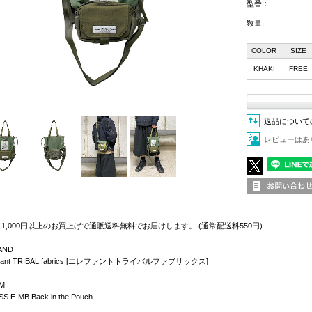
型番：
数量:
COLOR
SIZE
KHAKI
FREE
返品について
レビューはあ
11,000円以上のお買上げで通販送料無料でお届けします。 (通常配送料550円)
AND
phant TRIBAL fabrics [エレファントトライバルファブリックス]
EM
SS E-MB Back in the Pouch