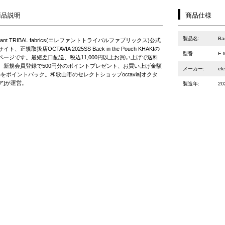
商品説明
商品仕様
製品名:
Ba
phant TRIBAL fabrics(エレファントトライバルファブリックス)公式
イト、正規取扱店OCTAVIA 2025SS Back in the Pouch KHAKIの
型番:
E-
ページです。最短翌日配送、税込11,000円以上お買い上げで送料
。新規会員登録で500円分のポイントプレゼント、お買い上げ金額
メーカー:
el
%をポイントバック。和歌山市のセレクトショップoctavia[オクタ
ア]が運営。
製造年:
20