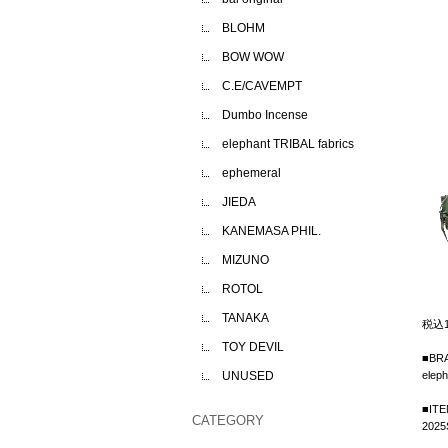
BLOHM
BOW WOW
C.E/CAVEMPT
Dumbo Incense
elephant TRIBAL fabrics
ephemeral
JIEDA
KANEMASA PHIL.
MIZUNO
ROTOL
TANAKA
税込
TOY DEVIL
■BR
UNUSED
ele
■IT
CATEGORY
2025