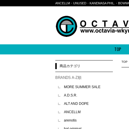
ANCELLM・UNUSED・KANEMASA PHIL.・
TOP
TOP
商品カテゴリ
BRANDS A-Z順
MORE SUMMER SALE
A.D.S.R.
ALT AND DOPE
ANCELLM
arenotis
bal original