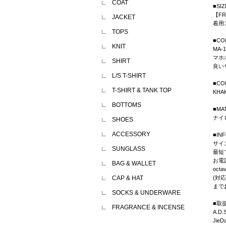
COAT
■SIZ
【FR
JACKET
着用ス
TOPS
■CO
KNIT
MA
マホ
SHIRT
良い
L/S T-SHIRT
■CO
T-SHIRT & TANK TOP
KHAK
BOTTOMS
■MA
ナイ
SHOES
ACCESSORY
■IN
サイ
SUNGLASS
最短
お電
BAG & WALLET
octa
CAP & HAT
(対応
まで
SOCKS & UNDERWARE
■取扱B
FRAGRANCE & INCENSE
A.D.
JieD