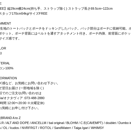
E
EE】縦29cm横24cm(持ち手、ストラップ除く) ストラップ長さ69.5cm~122cm
タッフ170cm54kg/サイズFREE
MMENT
-1生地のトートバックとポーチをドッキングしたバック。バック部分はポーチに収納可能。
ポケット。ポーチ背面にはベルトを通すアタッチメント付き。ポーチ内側、前背面にポケッ
サイズ感です。
LOR
I
TERIAL
ロン100%
FORMATION
ズ感など、お気軽にお問い合わせ下さい。
で翌日お届け (一部地域を除く)
話でのご注文/お問い合わせは
via/オクタヴィア :073-488-2880
時間 12:00〜20:00 ※火曜定休)
お気軽にお申し付け下さい。
RAND A to Z
S.R / ALT AND DOPE / ANCELLM / bal original / BLOHM / C.E(CAVEMPT) / doublet / Dumbo i
a / OL / kudos / NVRFRGT / ROTOL / SandWaterr / Taiga Igari / WHIMSY