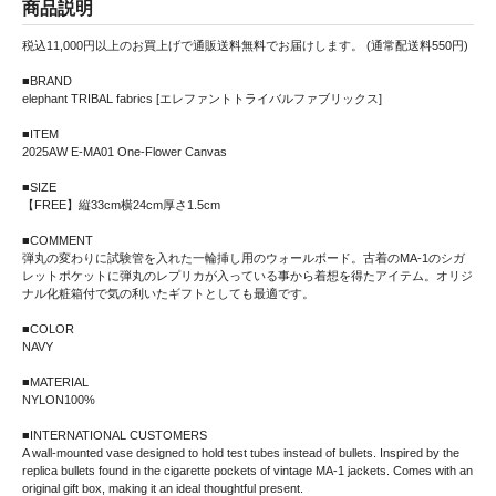
商品説明
税込11,000円以上のお買上げで通販送料無料でお届けします。 (通常配送料550円)
■BRAND
elephant TRIBAL fabrics [エレファントトライバルファブリックス]
■ITEM
2025AW E-MA01 One-Flower Canvas
■SIZE
【FREE】縦33cm横24cm厚さ1.5cm
■COMMENT
弾丸の変わりに試験管を入れた一輪挿し用のウォールボード。古着のMA-1のシガ
レットポケットに弾丸のレプリカが入っている事から着想を得たアイテム。オリジ
ナル化粧箱付で気の利いたギフトとしても最適です。
■COLOR
NAVY
■MATERIAL
NYLON100%
■INTERNATIONAL CUSTOMERS
A wall-mounted vase designed to hold test tubes instead of bullets. Inspired by the
replica bullets found in the cigarette pockets of vintage MA-1 jackets. Comes with an
original gift box, making it an ideal thoughtful present.