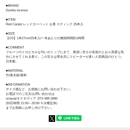
■BRAND
Dumbo incense
■ITEM
Red Carpet レッドカーペット お香 スティック 25本入
■SIZE
【OS】1本27cm/25本入/一本あたりの燃焼時間約1時間
■COMMENT
フルーツのトロピカルな匂いがトップにきて、奥深い甘さが名前のとおり高貴な気
分にさせてくれる香り。この甘さは男女共にリピーターが多い人気商品のひとつ。
日本製。
■MATERIAL
竹/香木粉/香料
■INFORMATION
サイズ感など、お気軽にお問い合わせ下さい。
お電話でのご注文/お問い合わせは
octavia/オクタヴィア :073-488-2880
(対応時間 12:00～20:00 ※火曜定休)
までお気軽にお申し付け下さい。