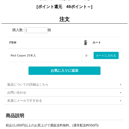
[ポイント還元 49ポイント～]
注文
購入数:
個
在
ITEM
カート
庫
○
Red Carpet 25本入
返品についての詳細はこちら
お問い合わせ
友達にメールですすめる
商品説明
税込11,000円以上のお買上げで通販送料無料。(通常配送料550円)