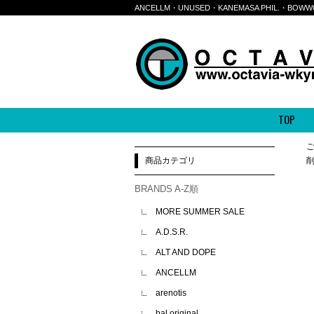
ANCELLM・UNUSED・KANEMASA PHIL.・
TOP
商品カテゴリ
BRANDS A-Z順
MORE SUMMER SALE
A.D.S.R.
ALT AND DOPE
ANCELLM
arenotis
bal original