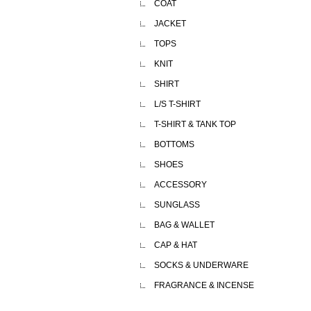
COAT
JACKET
TOPS
KNIT
SHIRT
L/S T-SHIRT
T-SHIRT & TANK TOP
BOTTOMS
SHOES
ACCESSORY
SUNGLASS
BAG & WALLET
CAP & HAT
SOCKS & UNDERWARE
FRAGRANCE & INCENSE