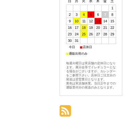
日
月
火
水
木
金
土
1
2
3
4
5
6
7
8
9
10
11
12
13
14
15
16
17
18
19
20
21
22
23
24
25
26
27
28
29
30
31
■
■
今日
店休日
■
通販出荷のみ
毎週火曜日は実店舗の定休日になり
ます。展示会等でイレギュラーとな
る場合がございますが、カレンダー
をご参照下さい。店休日ご注文分の
発送は翌営業日となります。
黄色は実店舗休業。当日正午までの
通販受付分の発送のみとなります。