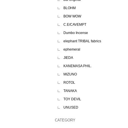
BLOHM
BOW WOW
C.E/CAVEMPT
Dumbo Incense
elephant TRIBAL fabrics
ephemeral
JIEDA
KANEMASA PHIL.
MIZUNO
ROTOL
TANAKA
TOY DEVIL
UNUSED
CATEGORY