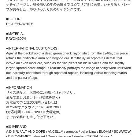
子をイメージし、補修痕や経年の表情まで含めてリアルに表現。シャリ感とドレー
プが共存した、ややゆったりめのサイジングです。
■COLOR
D.GREEN/WHITE
■MATERIAL
RAYON100%
■INTERNATIONAL CUSTOMERS
Against the backdrop of a deep green check rayon shirt from the 1940s, this piece
retains the distinctive aura of a bygone era. It faithfully incorporates details that
evoke an even older era, such as the fine pleats visible in places and the slightly
larger, spread collar shape. It realistically portrays the image of being worn until worn
out, carefully cherished through repeated repairs, including visible mending marks
and the patina of age.
■INFORMATION
サイズ感など、お気軽にお問い合わせ下さい。
最短で翌日お届け (一部地域を除く)
お電話でのご注文/お問い合わせは
octavia/オクタヴィア :073-488-2880
(対応時間 12:00～20:00 ※火曜定休)
までお気軽にお申し付け下さい。
■取扱BRAND
A.D.S.R. / ALT AND DOPE / ANCELLM / arenotis / bal original / BLOHM / BOWWOW
/ C.E(CAVEMPT) / doublet / Dumbo incense / elephant TRIBAL fabrics /