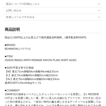
返品についての詳細はこちら
お問い合わせ
友達にメールですすめる
商品説明
税込11,000円以上のお買上げで国内通販送料無料。(通常配送料550円)
■BRAND
BOWWOW [バウワウ]
■ITEM
2026SS BW261-RRPS REMADE RAYON PLAID SHIRT AGED
■SIZE/平置き実寸計測値
【M】着丈71cm身幅58cm肩幅49cm袖丈61cm
【L】着丈73cm身幅60cm肩幅51cm袖丈62cm
【XL】着丈75cm身幅62cm肩幅53cm袖丈63cm
着用STAFF170cm54kg/サイズL
■COMMENT
1940年代の深緑をベースとしたチェックレーヨンシャツを背景に、古い時代特有
の佇まいを色濃く残した一着。所々に見られる細かなプリーツや、やや大きい広が
った衿の形状などから、一段古い時代の趣を感じさせるディティールを踏襲してお
ります。擦り切れるまで着込まれ、リペアを重ねながら大切に着続けられてきた様