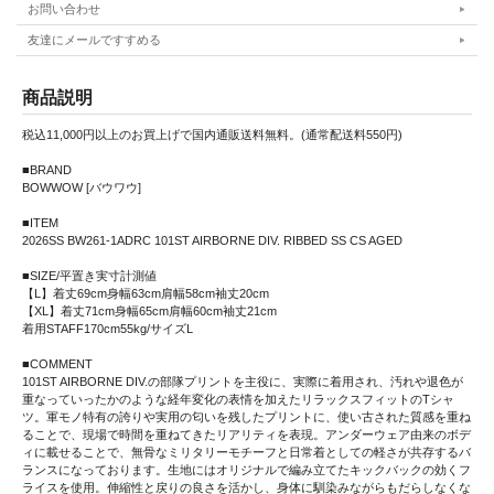
お問い合わせ
友達にメールですすめる
商品説明
税込11,000円以上のお買上げで国内通販送料無料。(通常配送料550円)
■BRAND
BOWWOW [バウワウ]
■ITEM
2026SS BW261-1ADRC 101ST AIRBORNE DIV. RIBBED SS CS AGED
■SIZE/平置き実寸計測値
【L】着丈69cm身幅63cm肩幅58cm袖丈20cm
【XL】着丈71cm身幅65cm肩幅60cm袖丈21cm
着用STAFF170cm55kg/サイズL
■COMMENT
101ST AIRBORNE DIV.の部隊プリントを主役に、実際に着用され、汚れや退色が
重なっていったかのような経年変化の表情を加えたリラックスフィットのTシャ
ツ。軍モノ特有の誇りや実用の匂いを残したプリントに、使い古された質感を重ね
ることで、現場で時間を重ねてきたリアリティを表現。アンダーウェア由来のボデ
ィに載せることで、無骨なミリタリーモチーフと日常着としての軽さが共存するバ
ランスになっております。生地にはオリジナルで編み立てたキックバックの効くフ
ライスを使用。伸縮性と戻りの良さを活かし、身体に馴染みながらもだらしなくな