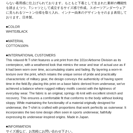
らない着用感に仕上げられております。もともと下着として生まれた素材の機能性
を踏まえつつ、Tシャツとして成立するサイズ感で作成。スポーツアンダーウェア
に見られるツートン仕様を取り入れ、インナー由来のデザインをそのまま表現して
おります。日本製。
■COLOR
WHITE/BLACK
■MATERIAL
COTTON100%
■INTERNATIONAL CUSTOMERS
This relaxed-fit T-shirt features a unit print from the 101st Airborne Division as its
centerpiece, with a weathered look that mimics the wear and tear of actual use as if
it had been worn over time, accumulating stains and fading. By layering a worn-in
texture over the print, which retains the unique sense of pride and practicality
characteristic of military gear, the design conveys the authenticity of having spent
time in the field.By placing this print on a base fabric derived from underwear, we’ve
achieved a balance where rugged military motifs coexist with the lightness of
everyday wear. The fabric is an original, springy rib knit with excellent stretch and
recovery. This ensures a comfortable fit that conforms to the body without looking
sloppy. While maintaining the functionality of a material originally designed for
underwear, the T-shirt is crafted with proportions that work perfectly as outerwear. It
incorporates the two tone design often seen in sports underwear, faithfully
expressing its underwear-inspired origins. Made in Japan.
■INFORMATION
サイズ感など、お気軽にお問い合わせ下さい。