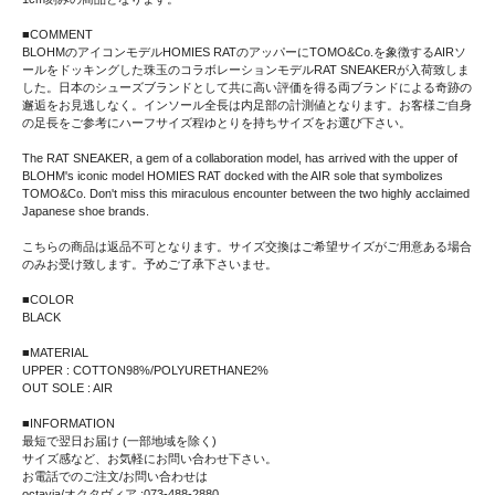
■COMMENT
BLOHMのアイコンモデルHOMIES RATのアッパーにTOMO&Co.を象徴するAIRソ
ールをドッキングした珠玉のコラボレーションモデルRAT SNEAKERが入荷致しま
した。日本のシューズブランドとして共に高い評価を得る両ブランドによる奇跡の
邂逅をお見逃しなく。インソール全長は内足部の計測値となります。お客様ご自身
の足長をご参考にハーフサイズ程ゆとりを持ちサイズをお選び下さい。
The RAT SNEAKER, a gem of a collaboration model, has arrived with the upper of
BLOHM's iconic model HOMIES RAT docked with the AIR sole that symbolizes
TOMO&Co. Don't miss this miraculous encounter between the two highly acclaimed
Japanese shoe brands.
こちらの商品は返品不可となります。サイズ交換はご希望サイズがご用意ある場合
のみお受け致します。予めご了承下さいませ。
■COLOR
BLACK
■MATERIAL
UPPER : COTTON98%/POLYURETHANE2%
OUT SOLE : AIR
■INFORMATION
最短で翌日お届け (一部地域を除く)
サイズ感など、お気軽にお問い合わせ下さい。
お電話でのご注文/お問い合わせは
octavia/オクタヴィア :073-488-2880