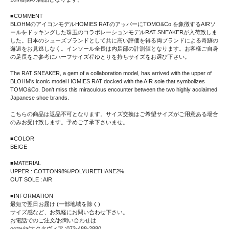
■COMMENT
BLOHMのアイコンモデルHOMIES RATのアッパーにTOMO&Co.を象徴するAIRソ
ールをドッキングした珠玉のコラボレーションモデルRAT SNEAKERが入荷致しま
した。日本のシューズブランドとして共に高い評価を得る両ブランドによる奇跡の
邂逅をお見逃しなく。インソール全長は内足部の計測値となります。お客様ご自身
の足長をご参考にハーフサイズ程ゆとりを持ちサイズをお選び下さい。
The RAT SNEAKER, a gem of a collaboration model, has arrived with the upper of
BLOHM's iconic model HOMIES RAT docked with the AIR sole that symbolizes
TOMO&Co. Don't miss this miraculous encounter between the two highly acclaimed
Japanese shoe brands.
こちらの商品は返品不可となります。サイズ交換はご希望サイズがご用意ある場合
のみお受け致します。予めご了承下さいませ。
■COLOR
BEIGE
■MATERIAL
UPPER : COTTON98%/POLYURETHANE2%
OUT SOLE : AIR
■INFORMATION
最短で翌日お届け (一部地域を除く)
サイズ感など、お気軽にお問い合わせ下さい。
お電話でのご注文/お問い合わせは
octavia/オクタヴィア :073-488-2880