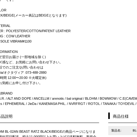
LOR
CK/BEIGE(メーカー表記はBEIGEとなります)
TERIAL
ER : POLYESTER/COTTON/PATENT LEATHER
NG : COW LEATHER
SOLE VIBRAM#1100
FORMATION
で翌日お届け (一部地域を除く)
ズ感など、お気軽にお問い合わせ下さい。
話でのご注文/お問い合わせは
via/オクタヴィア :073-488-2880
時間 12:00〜20:00 ※火曜定休)
お気軽にお申し付け下さい。
BRAND
S.R. / ALT AND DOPE / ANCELLM / arenotis / bal original / BLOHM / BOWWOW / C.E(CAVEMP
ics / EPHEMERAL / JieDa / KANEMASA PHIL. / NVRFRGT / ROTOL / TANAKA / TOYDEVIL
商品説明
商品仕様
製品名:
BL
HM BL-02AN BEAST RATZ BLACK/BEIGEの商品ページになりま
最短翌日配送、税込11,000円以上お買い上げで送料無料。新規会