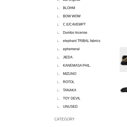
BLOHM
BOW WOW
C.E/CAVEMPT
Dumbo Incense
elephant TRIBAL fabrics
ephemeral
JIEDA
KANEMASA PHIL.
MIZUNO
ROTOL
TANAKA
TOY DEVIL
UNUSED
CATEGORY