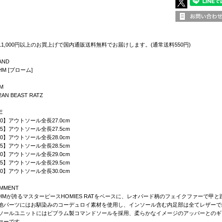
11,000円以上のお買上げで国内通販送料無料でお届けします。(通常送料550円)
AND
HM [ブローム]
EM
2AN BEAST RATZ
E
.0】アウトソール全長27.0cm
.5】アウトソール全長27.5cm
.0】アウトソール全長28.0cm
.5】アウトソール全長28.5cm
.0】アウトソール全長29.0cm
.5】アウトソール全長29.5cm
.0】アウトソール全長30.0cm
MMENT
OHMが誇るマスターピースHOMIES RATをベースに、レオパード柄のフェイクファーで甲と踵部
他パーツにはお馴染みのコーデュロイ素材を使用し、インソール含む内足部は全てレザーで
ソールユニットにはビブラム製コマンドソールを採用、柔らかなイメージのアッパーとのギ
ァーです。