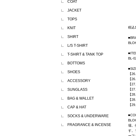
COAT
JACKET
TOPS
税込
KNIT
SHIRT
■BR
BLO
L/S T-SHIRT
■IT
T-SHIRT & TANK TOP
BL-0
BOTTOMS
■SIZ
SHOES
【26
【26
ACCESSORY
【27
SUNGLASS
【27
【28
BAG & WALLET
【28
【29
CAP & HAT
■CO
SOCKS & UNDERWARE
BL
FRAGRANCE & INCENSE
場。
す。
ーフ