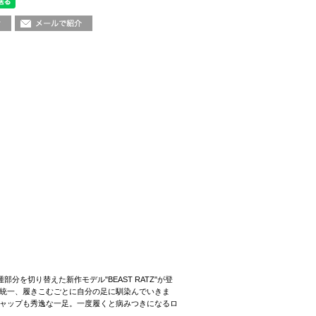
分を切り替えた新作モデル"BEAST RATZ"が登
統一、履きこむごとに自分の足に馴染んでいきま
ャップも秀逸な一足。一度履くと病みつきになるロ