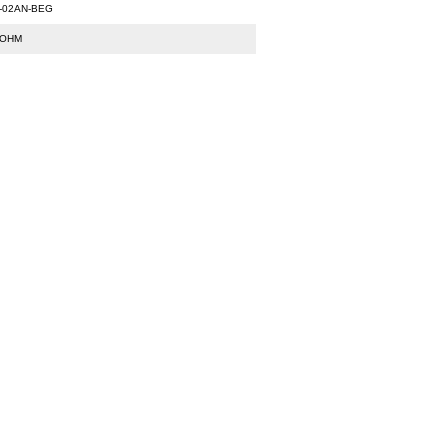
-02AN-BEG
LOHM