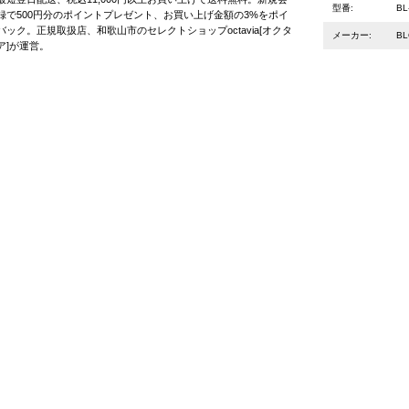
型番:
BL
録で500円分のポイントプレゼント、お買い上げ金額の3%をポイ
バック。正規取扱店、和歌山市のセレクトショップoctavia[オクタ
メーカー:
B
ア]が運営。