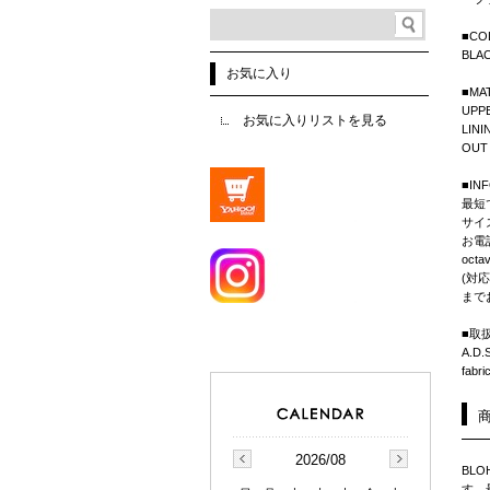
■CO
BLA
お気に入り
■MA
UPP
お気に入りリストを見る
LINI
OUT 
■IN
最短
サイ
お電
octa
(対応
まで
■取扱
A.D.
fabr
2026/08
BLO
す。