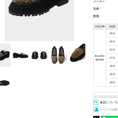
メーカー：
型番：
数量:
COLOR
SIZE
26.0
26.5
27.0
BLACK/
27.5
BEIGE
28.0
28.5
29.0
返品について
レビューはあ