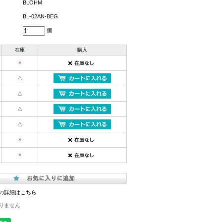
BLOHM
BL-02AN-BEG
個
在庫
購入
×
△
△
△
△
×
×
の詳細はこちら
りません