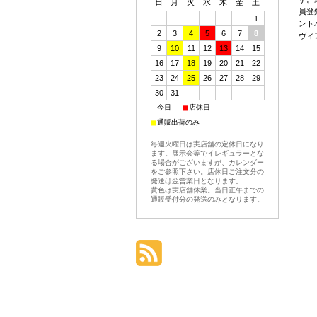
日
月
火
水
木
金
土
員登
1
ント
2
3
4
5
6
7
8
ヴィ
9
10
11
12
13
14
15
16
17
18
19
20
21
22
23
24
25
26
27
28
29
30
31
■
■
今日
店休日
■
通販出荷のみ
毎週火曜日は実店舗の定休日になり
ます。展示会等でイレギュラーとな
る場合がございますが、カレンダー
をご参照下さい。店休日ご注文分の
発送は翌営業日となります。
黄色は実店舗休業。当日正午までの
通販受付分の発送のみとなります。