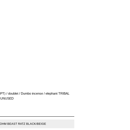
T) / doublet / Dumbo incense / elephant TRIBAL
 / UNUSED
OHM BEAST RATZ BLACK/BEIGE