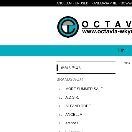
ANCELLM・UNUSED・KANEMASA PHIL.・
TOP
TOP
商品カテゴリ
BRANDS A-Z順
MORE SUMMER SALE
A.D.S.R.
ALT AND DOPE
ANCELLM
arenotis
bal original