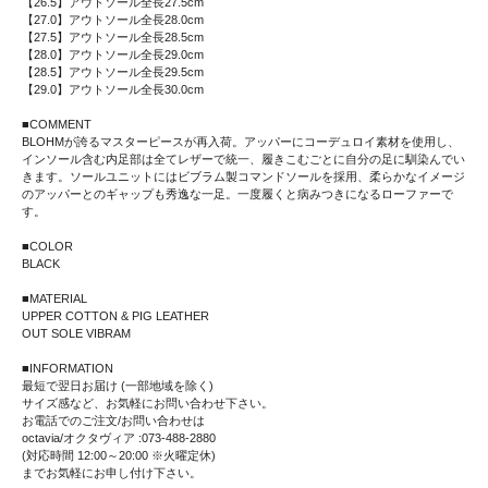
【26.5】アウトソール全長27.5cm
【27.0】アウトソール全長28.0cm
【27.5】アウトソール全長28.5cm
【28.0】アウトソール全長29.0cm
【28.5】アウトソール全長29.5cm
【29.0】アウトソール全長30.0cm
■COMMENT
BLOHMが誇るマスターピースが再入荷。アッパーにコーデュロイ素材を使用し、
インソール含む内足部は全てレザーで統一、履きこむごとに自分の足に馴染んでい
きます。ソールユニットにはビブラム製コマンドソールを採用、柔らかなイメージ
のアッパーとのギャップも秀逸な一足。一度履くと病みつきになるローファーで
す。
■COLOR
BLACK
■MATERIAL
UPPER COTTON & PIG LEATHER
OUT SOLE VIBRAM
■INFORMATION
最短で翌日お届け (一部地域を除く)
サイズ感など、お気軽にお問い合わせ下さい。
お電話でのご注文/お問い合わせは
octavia/オクタヴィア :073-488-2880
(対応時間 12:00～20:00 ※火曜定休)
までお気軽にお申し付け下さい。