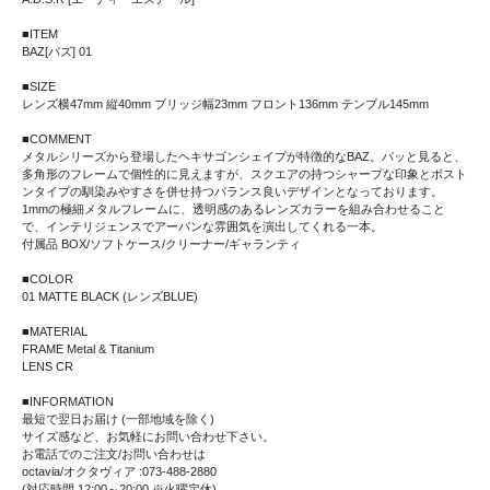
■ITEM
BAZ[バズ] 01
■SIZE
レンズ横47mm 縦40mm ブリッジ幅23mm フロント136mm テンプル145mm
■COMMENT
メタルシリーズから登場したヘキサゴンシェイプが特徴的なBAZ。パッと見ると、
多角形のフレームで個性的に見えますが、スクエアの持つシャープな印象とボスト
ンタイプの馴染みやすさを併せ持つバランス良いデザインとなっております。
1mmの極細メタルフレームに、透明感のあるレンズカラーを組み合わせること
で、インテリジェンスでアーバンな雰囲気を演出してくれる一本。
付属品 BOX/ソフトケース/クリーナー/ギャランティ
■COLOR
01 MATTE BLACK (レンズBLUE)
■MATERIAL
FRAME Metal & Titanium
LENS CR
■INFORMATION
最短で翌日お届け (一部地域を除く)
サイズ感など、お気軽にお問い合わせ下さい。
お電話でのご注文/お問い合わせは
octavia/オクタヴィア :073-488-2880
(対応時間 12:00～20:00 ※火曜定休)