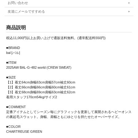
お問い合わせ
友達にメールですすめる
商品説明
税込11,000円以上お買い上げで通販送料無料。(通常配送料550円)
■BRAND
bal [バル]
■ITEM
2025AW BAL-G-482 world (CREW SWEAT)
■SIZE
【1】着丈64cm身幅63cm肩幅57cm袖丈60cm
【2】着丈66cm身幅66cm肩幅60cm袖丈61cm
【3】着丈68cm身幅69cm肩幅63cm袖丈62cm
着用スタッフ170cm54kg/サイズ2
■COMMENT
定番アイテムとしてシーズン毎にグラフィックを更新して展開されるヘビーオンス
の裏起毛スウェット。身幅、肩幅ともにゆとりを持たせたオーバーサイズ。
■COLOR
CHARTREUSE GREEN