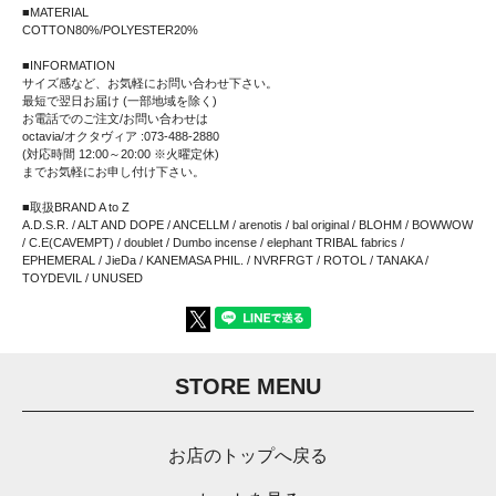
■MATERIAL
COTTON80%/POLYESTER20%
■INFORMATION
サイズ感など、お気軽にお問い合わせ下さい。
最短で翌日お届け (一部地域を除く)
お電話でのご注文/お問い合わせは
octavia/オクタヴィア :073-488-2880
(対応時間 12:00～20:00 ※火曜定休)
までお気軽にお申し付け下さい。
■取扱BRAND A to Z
A.D.S.R. / ALT AND DOPE / ANCELLM / arenotis / bal original / BLOHM / BOWWOW
/ C.E(CAVEMPT) / doublet / Dumbo incense / elephant TRIBAL fabrics /
EPHEMERAL / JieDa / KANEMASA PHIL. / NVRFRGT / ROTOL / TANAKA /
TOYDEVIL / UNUSED
STORE MENU
お店のトップへ戻る