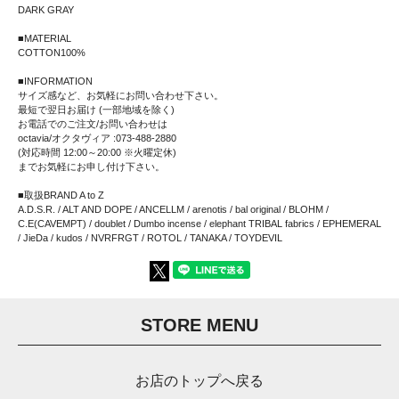
DARK GRAY
■MATERIAL
COTTON100%
■INFORMATION
サイズ感など、お気軽にお問い合わせ下さい。
最短で翌日お届け (一部地域を除く)
お電話でのご注文/お問い合わせは
octavia/オクタヴィア :073-488-2880
(対応時間 12:00～20:00 ※火曜定休)
までお気軽にお申し付け下さい。
■取扱BRAND A to Z
A.D.S.R. / ALT AND DOPE / ANCELLM / arenotis / bal original / BLOHM /
C.E(CAVEMPT) / doublet / Dumbo incense / elephant TRIBAL fabrics / EPHEMERAL
/ JieDa / kudos / NVRFRGT / ROTOL / TANAKA / TOYDEVIL
STORE MENU
お店のトップへ戻る