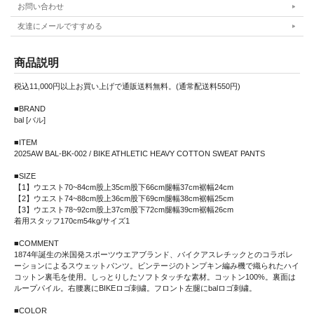
お問い合わせ
友達にメールですすめる
商品説明
税込11,000円以上お買い上げで通販送料無料。(通常配送料550円)
■BRAND
bal [バル]
■ITEM
2025AW BAL-BK-002 / BIKE ATHLETIC HEAVY COTTON SWEAT PANTS
■SIZE
【1】ウエスト70~84cm股上35cm股下66cm腿幅37cm裾幅24cm
【2】ウエスト74~88cm股上36cm股下69cm腿幅38cm裾幅25cm
【3】ウエスト78~92cm股上37cm股下72cm腿幅39cm裾幅26cm
着用スタッフ170cm54kg/サイズ1
■COMMENT
1874年誕生の米国発スポーツウエアブランド、バイクアスレチックとのコラボレ
ーションによるスウェットパンツ。ビンテージのトンプキン編み機で織られたハイ
コットン裏毛を使用。しっとりしたソフトタッチな素材。コットン100%。裏面は
ループパイル。右腰裏にBIKEロゴ刺繍。フロント左腿にbalロゴ刺繍。
■COLOR