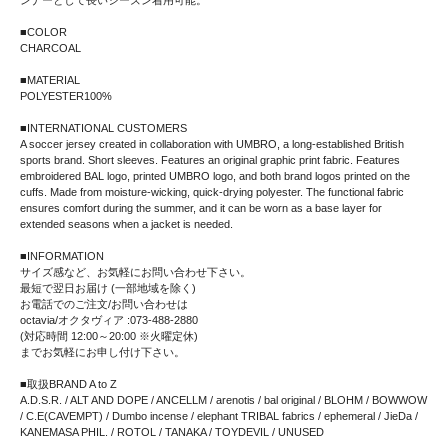
ンナーとして長いシーズン着用可能。
■COLOR
CHARCOAL
■MATERIAL
POLYESTER100%
■INTERNATIONAL CUSTOMERS
A soccer jersey created in collaboration with UMBRO, a long-established British
sports brand. Short sleeves. Features an original graphic print fabric. Features
embroidered BAL logo, printed UMBRO logo, and both brand logos printed on the
cuffs. Made from moisture-wicking, quick-drying polyester. The functional fabric
ensures comfort during the summer, and it can be worn as a base layer for
extended seasons when a jacket is needed.
■INFORMATION
サイズ感など、お気軽にお問い合わせ下さい。
最短で翌日お届け (一部地域を除く)
お電話でのご注文/お問い合わせは
octavia/オクタヴィア :073-488-2880
(対応時間 12:00～20:00 ※火曜定休)
までお気軽にお申し付け下さい。
■取扱BRAND A to Z
A.D.S.R. / ALT AND DOPE / ANCELLM / arenotis / bal original / BLOHM / BOWWOW
/ C.E(CAVEMPT) / Dumbo incense / elephant TRIBAL fabrics / ephemeral / JieDa /
KANEMASA PHIL. / ROTOL / TANAKA / TOYDEVIL / UNUSED