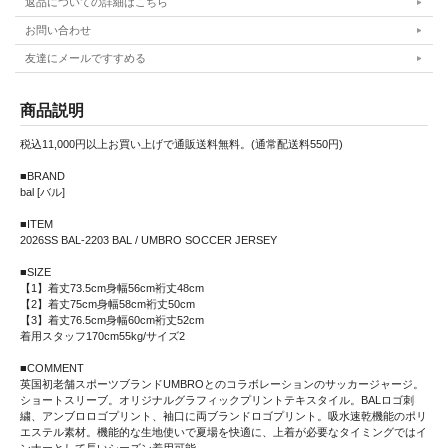
返品についての詳細はこちら
お問い合わせ
友達にメールですすめる
商品説明
税込11,000円以上お買い上げで通販送料無料。(通常配送料550円)
■BRAND
bal [バル]
■ITEM
2026SS BAL-2203 BAL / UMBRO SOCCER JERSEY
■SIZE
【1】着丈73.5cm身幅56cm裄丈48cm
【2】着丈75cm身幅58cm裄丈50cm
【3】着丈76.5cm身幅60cm裄丈52cm
着用スタッフ170cm55kg/サイズ2
■COMMENT
英国初老舗スポーツブランドUMBROとのコラボレーションのサッカージャージ。
ショートスリーブ。オリジナルグラフィックプリントテキスタイル。BALロゴ刺
繍、アンブロロゴプリント、袖口に両ブランドロゴプリント。吸水速乾機能のポリ
エステル素材。機能的な生地使いで夏場を快適に、上着が必要なタイミングではイ