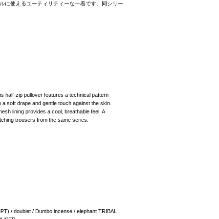
ルに使えるユーティリティーな一着です。同シリー
s half-zip pullover features a technical pattern
ith a soft drape and gentle touch against the skin.
sh lining provides a cool, breathable feel. A
atching trousers from the same series.
T) / doublet / Dumbo incense / elephant TRIBAL