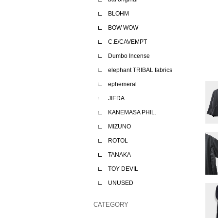
BLOHM
BOW WOW
C.E/CAVEMPT
Dumbo Incense
elephant TRIBAL fabrics
ephemeral
JIEDA
KANEMASA PHIL.
MIZUNO
ROTOL
TANAKA
TOY DEVIL
UNUSED
CATEGORY