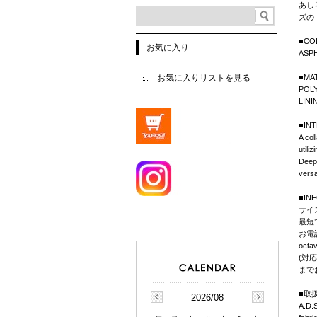
あし
ズの
■CO
お気に入り
ASP
お気に入りリストを見る
■MA
POL
LINI
■IN
A col
utili
Deep 
versa
■IN
サイ
最短
お電
octa
(対応
まで
■取扱B
2026/08
A.D.