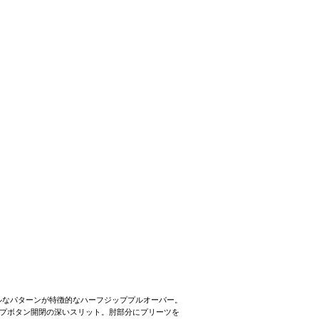
クニカルなパターンが特徴的なハーフジッププルオーバー。
プボタン開閉の深いスリット。肘部分にプリーツを