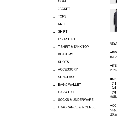
COAT
JACKET
TOPS
KNIT
SHIRT
L/S T-SHIRT
税込
T-SHIRT & TANK TOP
■BR
BOTTOMS
bal 
SHOES
■IT
ACCESSORY
2026
SUNGLASS
■SIZ
【1】
BAG & WALLET
【2】
CAP & HAT
【3】
着用ス
SOCKS & UNDERWARE
■CO
FRAGRANCE & INCENSE
知る
混紡