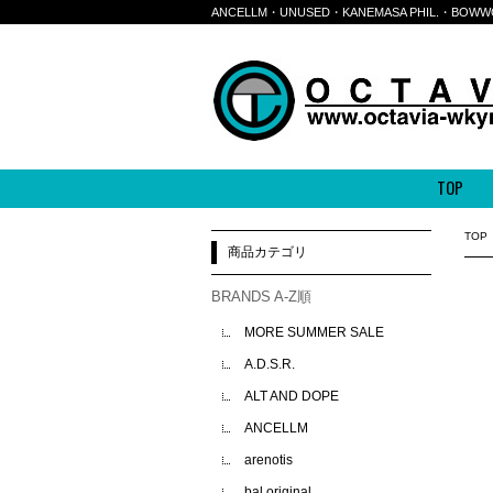
ANCELLM・UNUSED・KANEMASA PHIL.・
TOP
TOP
商品カテゴリ
BRANDS A-Z順
MORE SUMMER SALE
A.D.S.R.
ALT AND DOPE
ANCELLM
arenotis
bal original