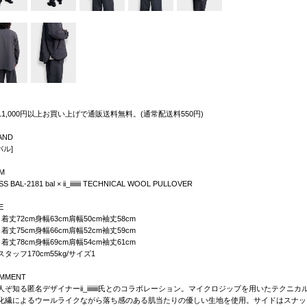
11,000円以上お買い上げで通販送料無料。(通常配送料550円)
AND
[バル]
EM
SS BAL-2181 bal × ii_iiiiiiii TECHNICAL WOOL PULLOVER
E
着丈72cm身幅63cm肩幅50cm袖丈58cm
着丈75cm身幅66cm肩幅52cm袖丈59cm
着丈78cm身幅69cm肩幅54cm袖丈61cm
タッフ170cm55kg/サイズ1
MMENT
人ぞ知る匿名デザイナーii_iiiiiiii氏とのコラボレーション。マイクロジップを用いたテ
化繊によるウールライクながら落ち感のある肌当たりの優しい生地を使用。サイドはスナッ