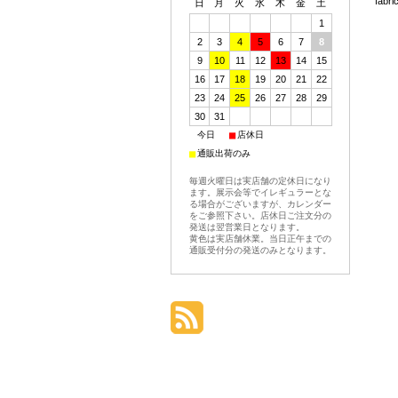
fabr
日
月
火
水
木
金
土
1
2
3
4
5
6
7
8
9
10
11
12
13
14
15
16
17
18
19
20
21
22
23
24
25
26
27
28
29
30
31
■
■
今日
店休日
■
通販出荷のみ
毎週火曜日は実店舗の定休日になり
ます。展示会等でイレギュラーとな
る場合がございますが、カレンダー
をご参照下さい。店休日ご注文分の
発送は翌営業日となります。
黄色は実店舗休業。当日正午までの
通販受付分の発送のみとなります。