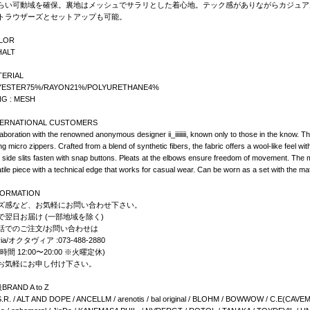
らい可動域を確保。裏地はメッシュでサラリとした着心地。テック感がありながらカジュア
トラウザーズとセットアップも可能。
LOR
HALT
TERIAL
YESTER75%/RAYON21%/POLYURETHANE4%
NG : MESH
TERNATIONAL CUSTOMERS
laboration with the renowned anonymous designer ii_iiiiiiii, known only to those in the know. Thi
zing micro zippers. Crafted from a blend of synthetic fibers, the fabric offers a wool-like feel w
side slits fasten with snap buttons. Pleats at the elbows ensure freedom of movement. The me
tile piece with a technical edge that works for casual wear. Can be worn as a set with the m
FORMATION
ズ感など、お気軽にお問い合わせ下さい。
で翌日お届け (一部地域を除く)
話でのご注文/お問い合わせは
via/オクタヴィア :073-488-2880
時間 12:00〜20:00 ※火曜定休)
お気軽にお申し付け下さい。
RAND A to Z
S.R. / ALT AND DOPE / ANCELLM / arenotis / bal original / BLOHM / BOWWOW / C.E(CAVEMP