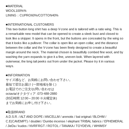
■MATERIAL
WOOL100%%
LINING：CUPRO60%/COTTON40%
■INTERNATIONAL CUSTOMERS
This two-button long shirt has a deep V-zone and is tailored with a ratio wing. This is
a remarkable new model that can be opened to create a sleek bust and closed to
look like a skipper. It opens in the front, but the buttons are concealed by the wing so
that it looks like a pullover. The collar is open like an open collar, and the distance
between the collar and the V-zone has been finely designed to create a beautiful
margin around the neck. The material chosen is beautifully combed fine wool, and by
washing the yarn expands to give it a fine, uneven look. When layered with
outerwear, the long tail peeks out from under the jacket. Please try it in various
ways.
■INFORMATION
サイズ感など、お気軽にお問い合わせ下さい。
最短で翌日お届け (一部地域を除く)
お電話でのご注文/お問い合わせは
octavia/オクタヴィア :073-488-2880
(対応時間 12:00～20:00 ※火曜定休)
までお気軽にお申し付け下さい。
■取扱BRAND
A.D.S.R. / ALT AND DOPE / ANCELLM / arenotis / bal original / BLOHM /
C.E(CAVEMPT) / doublet / Dumbo incense / elephant TRIBAL fabrics / EPHEMERAL
/ JieDa / kudos / NVRFRGT / ROTOL / TANAKA / TOYDEVIL / WHIMSY