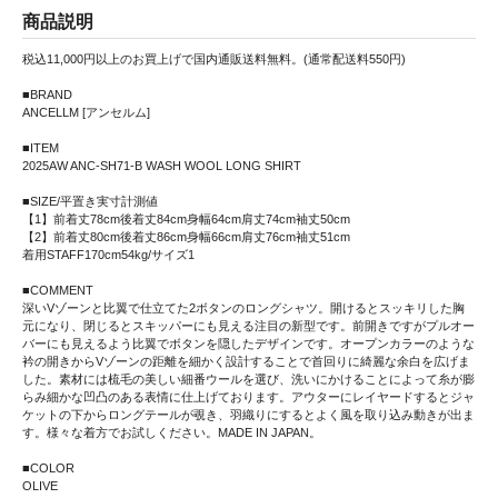
商品説明
税込11,000円以上のお買上げで国内通販送料無料。(通常配送料550円)
■BRAND
ANCELLM [アンセルム]
■ITEM
2025AW ANC-SH71-B WASH WOOL LONG SHIRT
■SIZE/平置き実寸計測値
【1】前着丈78cm後着丈84cm身幅64cm肩丈74cm袖丈50cm
【2】前着丈80cm後着丈86cm身幅66cm肩丈76cm袖丈51cm
着用STAFF170cm54kg/サイズ1
■COMMENT
深いVゾーンと比翼で仕立てた2ボタンのロングシャツ。開けるとスッキリした胸
元になり、閉じるとスキッパーにも見える注目の新型です。前開きですがプルオー
バーにも見えるよう比翼でボタンを隠したデザインです。オープンカラーのような
衿の開きからVゾーンの距離を細かく設計することで首回りに綺麗な余白を広げま
した。素材には梳毛の美しい細番ウールを選び、洗いにかけることによって糸が膨
らみ細かな凹凸のある表情に仕上げております。アウターにレイヤードするとジャ
ケットの下からロングテールが覗き、羽織りにするとよく風を取り込み動きが出ま
す。様々な着方でお試しください。MADE IN JAPAN。
■COLOR
OLIVE