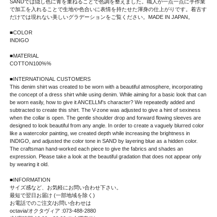
SANDでは隠し色に青を重ねることで色調を整えました。職人が一点一点に手作業
で加工を入れることで生地や色合いに表情を持たせた渾身の仕上がりです。着古す
だけでは現れない美しいグラデーションをご覧ください。MADE IN JAPAN。
■COLOR
INDIGO
■MATERIAL
COTTON100%%
■INTERNATIONAL CUSTOMERS
This denim shirt was created to be worn with a beautiful atmosphere, incorporating
the concept of a dress shirt while using denim. While aiming for a basic look that can
be worn easily, how to give it ANCELLM's character? We repeatedly added and
subtracted to create this shirt. The V-zone was adjusted to give a hint of sexiness
when the collar is open. The gentle shoulder drop and forward flowing sleeves are
designed to look beautiful from any angle. In order to create a vaguely blurred color
like a watercolor painting, we created depth while increasing the brightness in
INDIGO, and adjusted the color tone in SAND by layering blue as a hidden color.
The craftsman hand-worked each piece to give the fabrics and shades an
expression. Please take a look at the beautiful gradation that does not appear only
by wearing it old.
■INFORMATION
サイズ感など、お気軽にお問い合わせ下さい。
最短で翌日お届け (一部地域を除く)
お電話でのご注文/お問い合わせは
octavia/オクタヴィア :073-488-2880