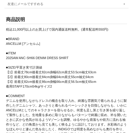
友達にメールですすめる
商品説明
税込11,000円以上のお買上げで国内通販送料無料。(通常配送料550円)
■BRAND
ANCELLM [アンセルム]
■ITEM
2025AW ANC-SH66 DENIM DRESS SHIRT
■SIZE/平置き実寸計測値
【1】前着丈78cm後着丈82cm身幅62cm肩丈53.5cm袖丈63cm
【2】前着丈80cm後着丈84cm身幅64cm肩丈55cm袖丈64cm
【3】前着丈82cm後着丈86cm身幅66cm肩丈56.5cm袖丈65cm
着用STAFF170cm54kg/サイズ2
■COMMENT
デニムを使用しながらドレスの概念を取り入れ、綺麗な雰囲気で着られるように製
作したデニムシャツ。あっさりと着られるベーシックさを目指しながらも、いかに
ANCELLMとしてのキャラクターを宿らせるか。何度も足し算と引き算を繰り返し
て製作しました。生地量を多めに取りながらもパターンで綺麗に収め、衿を開いた
ときに仄かな色気が出るようVゾーンを調整。ゆるやかな肩落ちや前方に流れる袖
作りなど、どの角度から見ても美しく映るように設計しております。水彩画のよう
なぼんやりと滲んだ色を出したく、INDIGOでは明度を高めながらも奥行を作り、