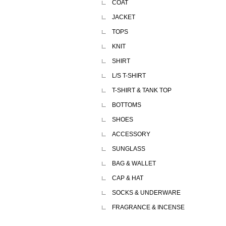
COAT
JACKET
TOPS
KNIT
SHIRT
L/S T-SHIRT
T-SHIRT & TANK TOP
BOTTOMS
SHOES
ACCESSORY
SUNGLASS
BAG & WALLET
CAP & HAT
SOCKS & UNDERWARE
FRAGRANCE & INCENSE