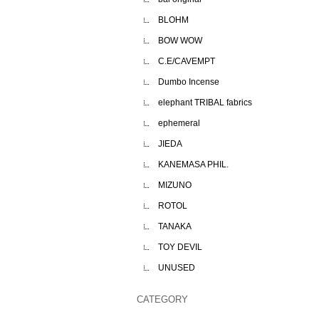
BLOHM
BOW WOW
C.E/CAVEMPT
Dumbo Incense
elephant TRIBAL fabrics
ephemeral
JIEDA
KANEMASA PHIL.
MIZUNO
ROTOL
TANAKA
TOY DEVIL
UNUSED
CATEGORY