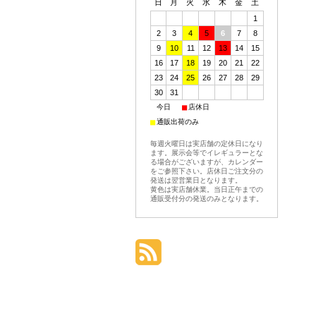
日
月
火
水
木
金
土
1
2
3
4
5
6
7
8
9
10
11
12
13
14
15
16
17
18
19
20
21
22
23
24
25
26
27
28
29
30
31
■
■
今日
店休日
■
通販出荷のみ
毎週火曜日は実店舗の定休日になり
ます。展示会等でイレギュラーとな
る場合がございますが、カレンダー
をご参照下さい。店休日ご注文分の
発送は翌営業日となります。
黄色は実店舗休業。当日正午までの
通販受付分の発送のみとなります。