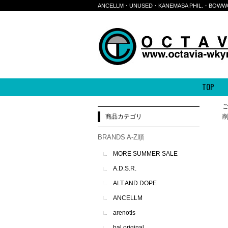
ANCELLM・UNUSED・KANEMASA PHIL.・
TOP
商品カテゴリ
BRANDS A-Z順
MORE SUMMER SALE
A.D.S.R.
ALT AND DOPE
ANCELLM
arenotis
bal original