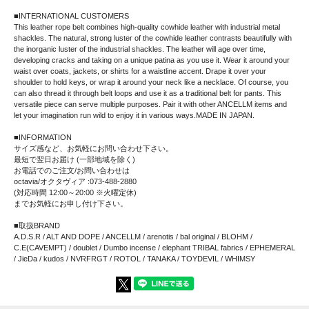
■INTERNATIONAL CUSTOMERS
This leather rope belt combines high-quality cowhide leather with industrial metal
shackles. The natural, strong luster of the cowhide leather contrasts beautifully with
the inorganic luster of the industrial shackles. The leather will age over time,
developing cracks and taking on a unique patina as you use it. Wear it around your
waist over coats, jackets, or shirts for a waistline accent. Drape it over your
shoulder to hold keys, or wrap it around your neck like a necklace. Of course, you
can also thread it through belt loops and use it as a traditional belt for pants. This
versatile piece can serve multiple purposes. Pair it with other ANCELLM items and
let your imagination run wild to enjoy it in various ways.MADE IN JAPAN.
■INFORMATION
サイズ感など、お気軽にお問い合わせ下さい。
最短で翌日お届け (一部地域を除く)
お電話でのご注文/お問い合わせは
octavia/オクタヴィア :073-488-2880
(対応時間 12:00～20:00 ※火曜定休)
までお気軽にお申し付け下さい。
■取扱BRAND
A.D.S.R / ALT AND DOPE / ANCELLM / arenotis / bal original / BLOHM /
C.E(CAVEMPT) / doublet / Dumbo incense / elephant TRIBAL fabrics / EPHEMERAL
/ JieDa / kudos / NVRFRGT / ROTOL / TANAKA / TOYDEVIL / WHIMSY