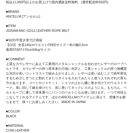
税込11,000円以上のお買上げで国内通販送料無料。(通常配送料550円)
■BRAND
ANCELLM [アンセルム]
■ITEM
2025AW ANC-GD12 LEATHER ROPE BELT
■SIZE/平置き実寸計測値
【OS】 全長140cmウエストFREEサイズ一本の幅0.5cm
着用STAFF170cm54kg/サイズ-
■COMMENT
上質なカウレザーにあえて工業用のメタルシャックルを合わせたレザーのロープベ
ルトです。カウレザーの持つ革本来の力強い光沢と、工業シャックルの持つ無機質
な光沢が良いコントラストで組み上がりました。レザーは使い込むことで経年変化
するため少しずつヒビ割れてきたりオイルを入れてみたりと使う人それぞれの育ち
方があります。コートやジャケット、シャツの上から腰に巻き付けてのウエストマ
ーク。肩に回して鍵を掛けたり、首に巻いてネックレスのようにも。もちろん、ベ
ルトループに通して本来通りにパンツのベルトにもお使い頂けます。一つで何役も
こなしてくれるアイテムです。ほかのANCELLMのアイテムに添えて、想像力を膨
らませて、様々にお楽しみください。MADE IN JAPAN
■COLOR
BLACK
■MATERIAL
COW LEATHER