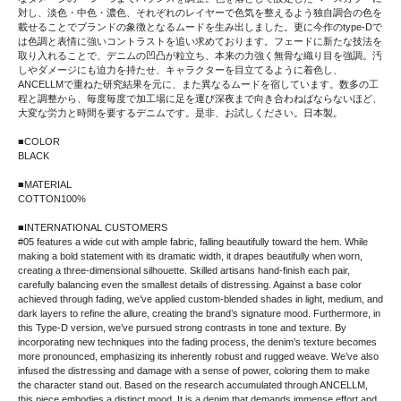
対し、淡色・中色・濃色、それぞれのレイヤーで色気を整えるよう独自調合の色を
載せることでブランドの象徴となるムードを生み出しました。更に今作のtype-Dで
は色調と表情に強いコントラストを追い求めております。フェードに新たな技法を
取り入れることで、デニムの凹凸が粒立ち、本来の力強く無骨な織り目を強調。汚
しやダメージにも迫力を持たせ、キャラクターを目立てるように着色し、
ANCELLMで重ねた研究結果を元に、また異なるムードを宿しています。数多の工
程と調整から、毎度毎度で加工場に足を運び深夜まで向き合わねばならないほど、
大変な労力と時間を要するデニムです。是非、お試しください。日本製。
■COLOR
BLACK
■MATERIAL
COTTON100%
■INTERNATIONAL CUSTOMERS
#05 features a wide cut with ample fabric, falling beautifully toward the hem. While
making a bold statement with its dramatic width, it drapes beautifully when worn,
creating a three-dimensional silhouette. Skilled artisans hand-finish each pair,
carefully balancing even the smallest details of distressing. Against a base color
achieved through fading, we’ve applied custom-blended shades in light, medium, and
dark layers to refine the allure, creating the brand’s signature mood. Furthermore, in
this Type-D version, we’ve pursued strong contrasts in tone and texture. By
incorporating new techniques into the fading process, the denim’s texture becomes
more pronounced, emphasizing its inherently robust and rugged weave. We’ve also
infused the distressing and damage with a sense of power, coloring them to make
the character stand out. Based on the research accumulated through ANCELLM,
this piece embodies a distinct mood. It is a denim that demands immense effort and