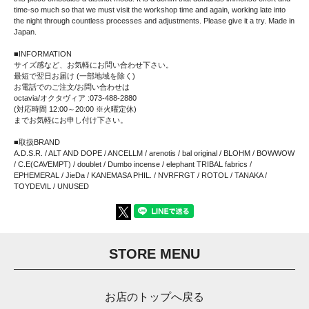
time-so much so that we must visit the workshop time and again, working late into
the night through countless processes and adjustments. Please give it a try. Made in
Japan.
■INFORMATION
サイズ感など、お気軽にお問い合わせ下さい。
最短で翌日お届け (一部地域を除く)
お電話でのご注文/お問い合わせは
octavia/オクタヴィア :073-488-2880
(対応時間 12:00～20:00 ※火曜定休)
までお気軽にお申し付け下さい。
■取扱BRAND
A.D.S.R. / ALT AND DOPE / ANCELLM / arenotis / bal original / BLOHM / BOWWOW
/ C.E(CAVEMPT) / doublet / Dumbo incense / elephant TRIBAL fabrics /
EPHEMERAL / JieDa / KANEMASA PHIL. / NVRFRGT / ROTOL / TANAKA /
TOYDEVIL / UNUSED
STORE MENU
お店のトップへ戻る