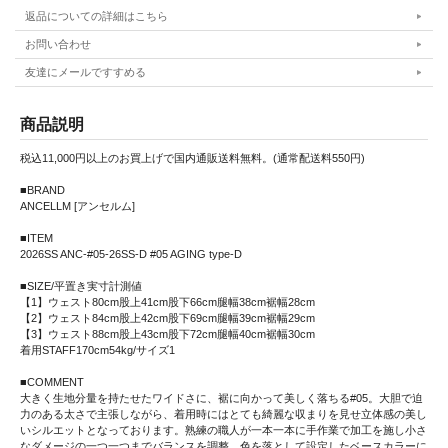
返品についての詳細はこちら
お問い合わせ
友達にメールですすめる
商品説明
税込11,000円以上のお買上げで国内通販送料無料。(通常配送料550円)
■BRAND
ANCELLM [アンセルム]
■ITEM
2026SS ANC-#05-26SS-D #05 AGING type-D
■SIZE/平置き実寸計測値
【1】ウェスト80cm股上41cm股下66cm腿幅38cm裾幅28cm
【2】ウェスト84cm股上42cm股下69cm腿幅39cm裾幅29cm
【3】ウェスト88cm股上43cm股下72cm腿幅40cm裾幅30cm
着用STAFF170cm54kg/サイズ1
■COMMENT
大きく生地分量を持たせたワイドさに、裾に向かって美しく落ちる#05。大胆で迫
力のある太さで主張しながら、着用時にはとても綺麗な収まりを見せ立体感の美し
いシルエットとなっております。熟練の職人が一本一本に手作業で加工を施し小さ
なダメージの一つ一つまでバランスを調整。色を落として設定したベースカラーに